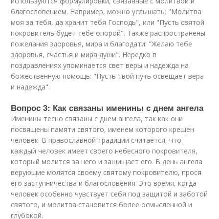
используются формулировки, связанные с молитвой и
благословением. Например, можно услышать: "Молитва
моя за тебя, да хранит тебя Господь", или "Пусть святой
покровитель будет тебе опорой". Также распространены
пожелания здоровья, мира и благодати: "Желаю тебе
здоровья, счастья и мира души". Нередко в
поздравлениях упоминается свет веры и надежда на
божественную помощь: "Пусть твой путь освещает вера
и надежда".
Вопрос 3: Как связаны именины с днем ангела
Именины тесно связаны с днем ангела, так как они
посвящены памяти святого, именем которого крещен
человек. В православной традиции считается, что
каждый человек имеет своего небесного покровителя,
который молится за него и защищает его. В день ангела
верующие молятся своему святому покровителю, прося
его заступничества и благословения. Это время, когда
человек особенно чувствует себя под защитой и заботой
святого, и молитва становится более осмысленной и
глубокой.