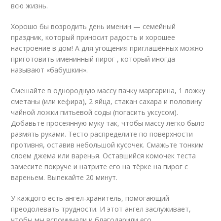
всю жизнь.
Хорошо бы возродить день именин — семейный
праздник, который приносит радость и хорошее
настроение в дом! А для угощения приглашённых можно
приготовить именинный пирог , который иногда
называют «бабушкин».
Смешайте в однородную массу пачку маргарина, 1 ложку
сметаны (или кефира), 2 яйца, стакан сахара и половину
чайной ложки питьевой соды (погасить уксусом).
Добавьте просеянную муку так, чтобы массу легко было
размять руками. Тесто распределите по поверхности
противня, оставив небольшой кусочек. Смажьте тонким
слоем джема или варенья. Оставшийся комочек теста
замесите покруче и натрите его на тёрке на пирог с
вареньем. Выпекайте 20 минут.
У каждого есть ангел-хранитель, помогающий
преодолевать трудности. И этот ангел заслуживает,
чтобы мы вспоминали и благодарили его.