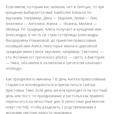
Если имени, которым вас назвали, нет в святцах, то при
крещении выбирается имя, наиболее близкое по
звучанию. Например, Дина — Евдокия, Лилия — Лия,
Анжелика — Ангелина, Жанна — Иоанна, Милана —
Милица. По традиции, Алиса получает в крещении имя
Александры, в честь св. страстотерпицы Александры
Феодоровны Романовой, до принятия православия
носившей имя Алиса. Некоторые имена в церковной
традиции имеют иное звучание, например, Светлана —
это Фотиния (от греческого photos — свет), а Виктория
— Ника, оба имени в латинском и греческом означают
«победу».
Как праздновать именины ? В день Ангела православные
стараются исповедоваться и причаститься Святых
Христовых Таин. Если день ангела приходится на постный
день или пост, то празднование и застолья как правило
переносятся на непостные дни. В непостные дни многие
зовут гостей, чтобы разделить с родственниками и
друзьями светлую радость праздника.