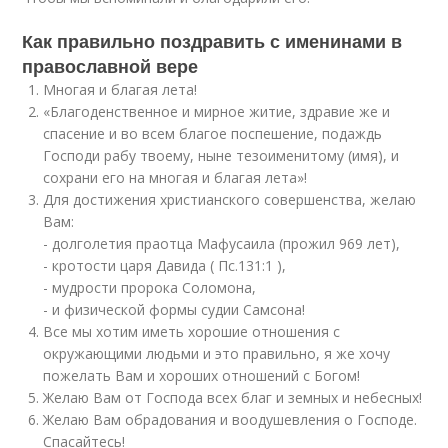
Как правильно поздравить с именинами в
православной вере
Многая и благая лета!
«Благоденственное и мирное житие, здравие же и
спасение и во всем благое поспешение, подаждь
Господи рабу твоему, ныне тезоименитому (имя), и
сохрани его на многая и благая лета»!
Для достижения христианского совершенства, желаю
Вам:
- долголетия праотца Мафусаила (прожил 969 лет),
- кротости царя Давида ( Пс.131:1 ),
- мудрости пророка Соломона,
- и физической формы судии Самсона!
Все мы хотим иметь хорошие отношения с
окружающими людьми и это правильно, я же хочу
пожелать Вам и хороших отношений с Богом!
Желаю Вам от Господа всех благ и земных и небесных!
Желаю Вам обрадования и воодушевления о Господе.
Спасайтесь!