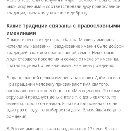
были искренними и соответствовали духу православной
традиции, выражая уважение и доброту.
Какие традиции связаны с православными
именинами
Помните песню из детства: «Как на Машины именины
испекли мы каравай»? Празднование именин было доброй
традицией в каждой православной семье. Некоторые
люди старшего поколения и сейчас отмечают именины,
считая их днём более значимым, чем день рождения.
В православной церкви именины называют Днём ангела.
При крещении человеку присваивают имя святого,
прославленного и внесённого в «Месяцеслов». Поэтому
верующий празднует день ангела,
т. е.
день святого, по
имени которого он назван. Если святой поминается не
один раз в году, то выбирается дата, ближайшая ко дню
рождения.
В России именины стали праздновать в 17 веке. В этот