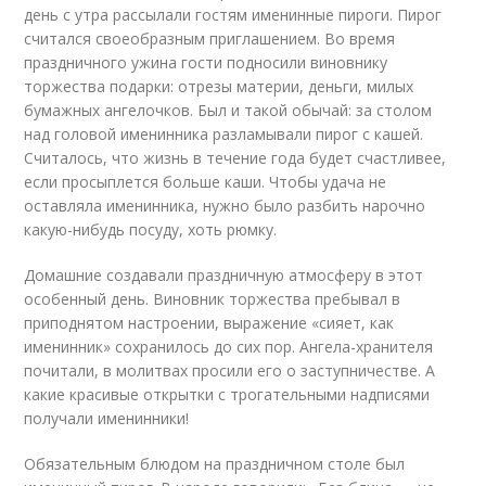
день с утра рассылали гостям именинные пироги. Пирог
считался своеобразным приглашением. Во время
праздничного ужина гости подносили виновнику
торжества подарки: отрезы материи, деньги, милых
бумажных ангелочков. Был и такой обычай: за столом
над головой именинника разламывали пирог с кашей.
Считалось, что жизнь в течение года будет счастливее,
если просыплется больше каши. Чтобы удача не
оставляла именинника, нужно было разбить нарочно
какую-нибудь посуду, хоть рюмку.
Домашние создавали праздничную атмосферу в этот
особенный день. Виновник торжества пребывал в
приподнятом настроении, выражение «сияет, как
именинник» сохранилось до сих пор. Ангела-хранителя
почитали, в молитвах просили его о заступничестве. А
какие красивые открытки с трогательными надписями
получали именинники!
Обязательным блюдом на праздничном столе был