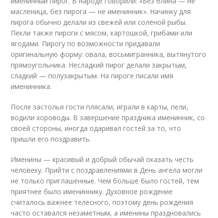
именинный пирог. В народе говорили: «Без блина — не
масленица, без пирога — не именинник». Начинку для
пирога обычно делали из свежей или солёной рыбы.
Пекли также пироги с мясом, картошкой, грибами или
ягодами. Пирогу по возможности придавали
оригинальную форму: овала, восьмигранника, вытянутого
прямоугольника. Несладкий пирог делали закрытым,
сладкий — полузакрытым. На пироге писали имя
именинника.
После застолья гости плясали, играли в карты, пели,
водили хороводы. В завершение праздника именинник, со
своей стороны, иногда одаривал гостей за то, что
пришли его поздравить.
Именины — красивый и добрый обычай оказать честь
человеку. Прийти с поздравлениями в День ангела могли
не только приглашённые. Чем больше было гостей, тем
приятнее было имениннику. Духовное рождение
считалось важнее телесного, поэтому день рождения
часто оставался незаметным, а именины праздновались