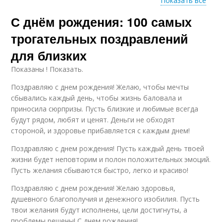
Показать все
С днём рождения: 100 самых
Рождения в
Мужчина с днем
зависимости
рождения
трогательных поздравлений
для близких
Показаны ! Показать.
Поздравления с днем
Православный
рождения
мужчина
Поздравляю с днем рождения! Желаю, чтобы мечты
сбывались каждый день, чтобы жизнь баловала и
приносила сюрпризы. Пусть близкие и любимые всегда
будут рядом, любят и ценят. Деньги не обходят
Мужчина в
Мужчины с днем
стороной, и здоровье прибавляется с каждым днем!
православной
рождения
традиции
Поздравляю с днем рождения! Пусть каждый день твоей
жизни будет неповторим и полон положительных эмоций.
Пусть желания сбываются быстро, легко и красиво!
Слова с днем
Слова для мужчины
Поздравляю с днем рождения! Желаю здоровья,
рождения
душевного благополучия и денежного изобилия. Пусть
твои желания будут исполнены, цели достигнуты, а
проблемы решены! С днем рождения!