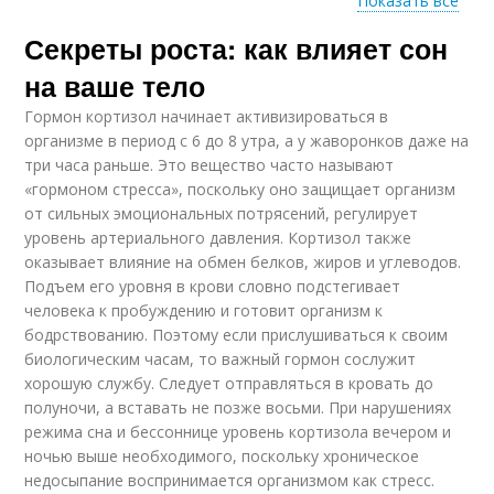
Показать все
Секреты роста: как влияет сон
Матрас для
Сон при помощи
правильного роста
на ваше тело
Гормон кортизол начинает активизироваться в
организме в период с 6 до 8 утра, а у жаворонков даже на
Физиологический
три часа раньше. Это вещество часто называют
Позы для сна
рост
«гормоном стресса», поскольку оно защищает организм
от сильных эмоциональных потрясений, регулирует
уровень артериального давления. Кортизол также
оказывает влияние на обмен белков, жиров и углеводов.
Подъем его уровня в крови словно подстегивает
Сон на скорость
человека к пробуждению и готовит организм к
бодрствованию. Поэтому если прислушиваться к своим
биологическим часам, то важный гормон сослужит
хорошую службу. Следует отправляться в кровать до
полуночи, а вставать не позже восьми. При нарушениях
режима сна и бессоннице уровень кортизола вечером и
ночью выше необходимого, поскольку хроническое
недосыпание воспринимается организмом как стресс.