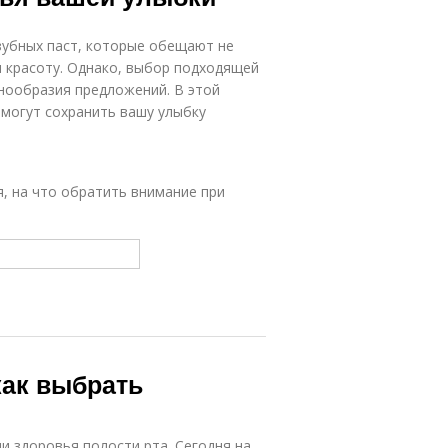
зубных паст, которые обещают не
и красоту. Однако, выбор подходящей
нообразия предложений. В этой
омогут сохранить вашу улыбку
я, на что обратить внимание при
как выбрать
 здоровья полости рта. Сегодня на