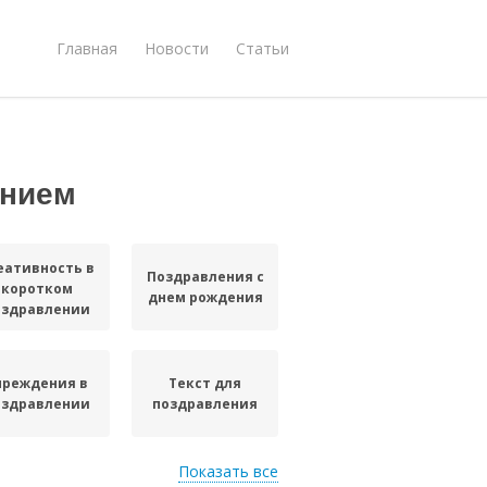
Главная
Новости
Статьи
ением
еативность в
Поздравления с
коротком
днем рождения
оздравлении
чреждения в
Текст для
оздравлении
поздравления
Показать все