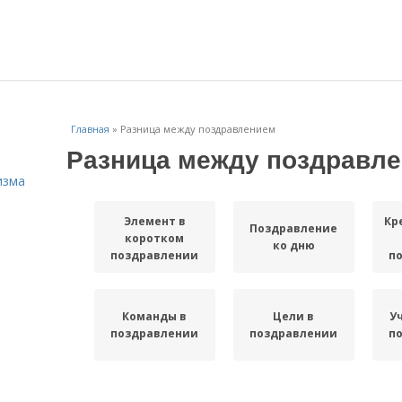
Главная
»
Разница между поздравлением
Разница между поздравл
изма
Элемент в
Кр
Поздравление
коротком
ко дню
поздравлении
п
Команды в
Цели в
У
поздравлении
поздравлении
п