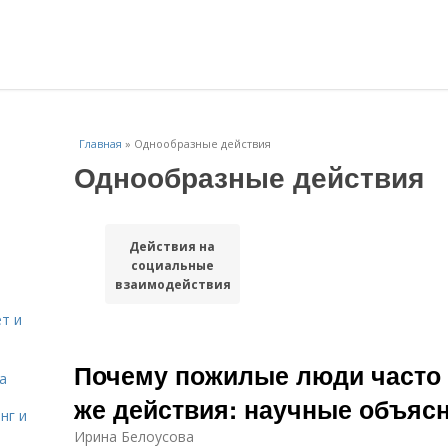
Главная
»
Однообразные действия
Однообразные действия
Действия на
социальные
взаимодействия
т и
Почему пожилые люди часто 
а
же действия: научные объяс
нг и
Ирина Белоусова