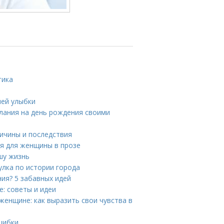
тика
шей улыбки
елания на день рождения своими
ичины и последствия
ия для женщины в прозе
шу жизнь
лка по истории города
ия? 5 забавных идей
: советы и идеи
женщине: как выразить свои чувства в
шибки