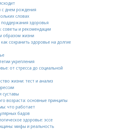
исходит
я с днем рождения
кольких словах
я поддержания здоровья
: советы и рекомендации
м образом жизни
как сохранить здоровье на долгие
вье
тегии укрепления
ье: от стресса до социальной
ство жизни: тест и анализ
прессии
и суставы
ого возраста: основные принципы
мы: что работает
пулярных бадов
огическое здоровье: эссе
нщины: мифы и реальность