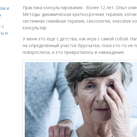
Практика консультирования - более 12 лет. Опыт кли
сом и
Методы: динамическая краткосрочная терапия, когни
я
системная семейная терапия, сексология, executive к
 с
консультир
ты и
У меня это еще с детства, как игра с самой собой. 
на определенный участок брусчатки, пока кто-то не 
повзрослела, и это превратилось в наваждение.