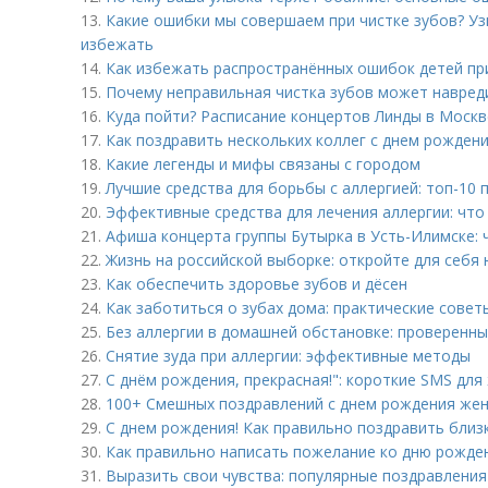
13.
Какие ошибки мы совершаем при чистке зубов? Уз
избежать
14.
Как избежать распространённых ошибок детей при
15.
Почему неправильная чистка зубов может навре
16.
Куда пойти? Расписание концертов Линды в Моск
17.
Как поздравить нескольких коллег с днем рождени
18.
Какие легенды и мифы связаны с городом
19.
Лучшие средства для борьбы с аллергией: топ-10 
20.
Эффективные средства для лечения аллергии: что
21.
Афиша концерта группы Бутырка в Усть-Илимске: 
22.
Жизнь на российской выборке: откройте для себя
23.
Как обеспечить здоровье зубов и дёсен
24.
Как заботиться о зубах дома: практические совет
25.
Без аллергии в домашней обстановке: проверенн
26.
Снятие зуда при аллергии: эффективные методы
27.
С днём рождения, прекрасная!": короткие SMS для
28.
100+ Смешных поздравлений с днем рождения жен
29.
С днем рождения! Как правильно поздравить близк
30.
Как правильно написать пожелание ко дню рожде
31.
Выразить свои чувства: популярные поздравления