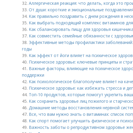
32.
Аллергическая реакция: что делать, когда это про
33.
От души: короткие и эмоциональные поздравлени
34.
Как правильно поздравить с днем рождения в нес
35.
Как выбрать подходящий комплекс витаминов дл
36.
Как сбалансировать пищу для здоровья кишечника
37.
Как совместить семейные обязанности с здоровы
38.
Эффективные методы профилактики заболеваний: 
годы
39.
Как эффект от йоги влияет на психическое здоро
40.
Психическое здоровье: ключевые принципы и стра
41.
Важные факторы, влияющие на психическое здоров
поддержки
42.
Как психологическое благополучие влияет на каче
43.
Психическое здоровье: как избежать стресса и де
44.
Топ-10 продуктов, которые помогут укрепить ваш
45.
Как сохранить здоровье лиц пожилого и старческ
46.
Домашние методы восстановления нервной систе
47.
Все, что вам нужно знать о витаминах: список по
48.
Как спорт помогает улучшить физическое и психол
49.
Важность заботы о репродуктивном здоровье же