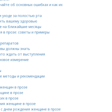
найте об основных ошибках и как их
 уходе за полостью рта
дить вашему здоровью
ве на ближайшие месяцы
я в прозе: советы и примеры
препаратов
 вы должны знать
что ждать от выступления
 новое измерение
ы
ые методы и рекомендации
 женщин в прозе
щине в прозе
их в прозе
ния женщине в прозе
 с днем рождения женщине в прозе