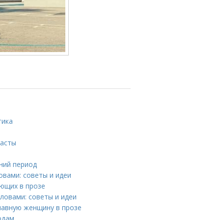
тика
пасты
тний период
овами: советы и идеи
ующих в прозе
ловами: советы и идеи
лавную женщину в прозе
годам