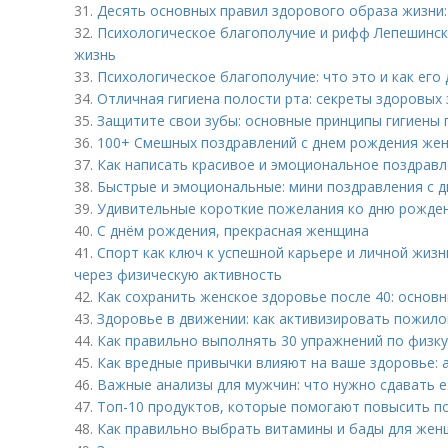
31.
Десять основных правил здорового образа жизни:
32.
Психологическое благополучие и рифф Лепешинский
жизнь
33.
Психологическое благополучие: что это и как его
34.
Отличная гигиена полости рта: секреты здоровых
35.
Защитите свои зубы: основные принципы гигиены 
36.
100+ Смешных поздравлений с днем рождения жен
37.
Как написать красивое и эмоциональное поздравл
38.
Быстрые и эмоциональные: мини поздравления с д
39.
Удивительные короткие пожелания ко дню рожде
40.
С днём рождения, прекрасная женщина
41.
Спорт как ключ к успешной карьере и личной жизн
через физическую активность
42.
Как сохранить женское здоровье после 40: основ
43.
Здоровье в движении: как активизировать пожило
44.
Как правильно выполнять 30 упражнений по физку
45.
Как вредные привычки влияют на ваше здоровье: 
46.
Важные анализы для мужчин: что нужно сдавать 
47.
Топ-10 продуктов, которые помогают повысить п
48.
Как правильно выбрать витамины и бады для жен