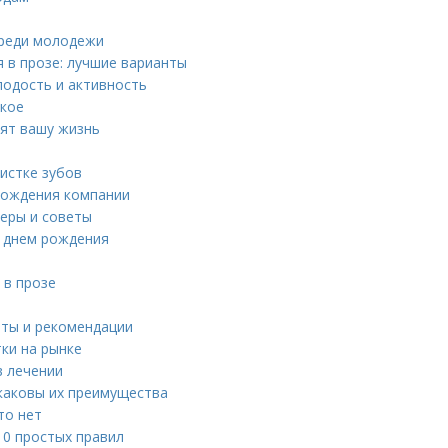
среди молодежи
 в прозе: лучшие варианты
лодость и активность
акое
нят вашу жизнь
истке зубов
 рождения компании
меры и советы
 днем рождения
 в прозе
еты и рекомендации
ки на рынке
в лечении
 каковы их преимущества
то нет
10 простых правил