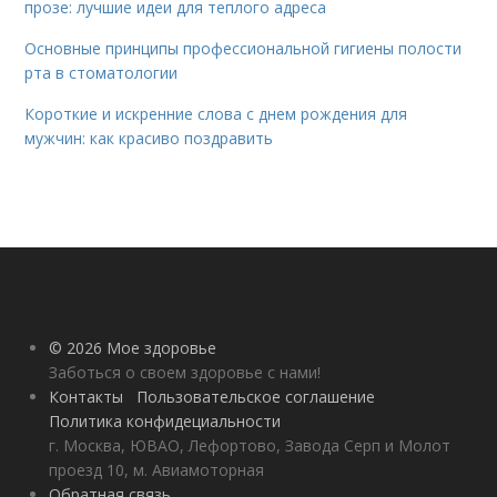
прозе: лучшие идеи для теплого адреса
Основные принципы профессиональной гигиены полости
рта в стоматологии
Короткие и искренние слова с днем рождения для
мужчин: как красиво поздравить
© 2026 Мое здоровье
Заботься о своем здоровье с нами!
Контакты
Пользовательское соглашение
Политика конфидециальности
г. Москва, ЮВАО, Лефортово, Завода Серп и Молот
проезд 10, м. Авиамоторная
Обратная связь