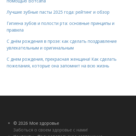
помощью Вотсапа
Лучшие зубные пасты 2025 года: рейтинг и обзор
Гигиена зубов и полости рта: основные принципы и
правила
С днём рождения в прозе: как сделать поздравление
увлекательным и оригинальным
С днем рождения, прекрасная женщина! Как сделать
пожелания, которые она запомнит на всю жизнь
© 2026 Мое здоровье
Заботься о своем здоровье с нами!