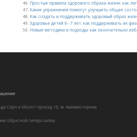
46.
Простые правила здорового образа жизни: как ле
47.
Какие упражнения помогут улучшить общее состо
48.
Как создать и поддерживать здоровый образ жизн
49.
Здоровье детей 6--7 лет: как поддерживать их фи
50.
Новые методики и подходы: как окончательно изб
!
лашение
да Серп и Молот проезд 10, м. Авиамоторная
ии обратной гиперссылки.