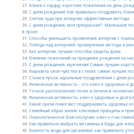
27.
Ближе к сердцу: короткие пожелания на день рожд
28.
С днем рождения! Как правильно поздравить близк
29.
Снятие зуда при аллергии: эффективные методы
30.
С днем рождения, моя прекрасная!": Маленькие п
в прозе
31.
Способы уменьшить проявления аллергии с помо
32.
Победа над аллергией: проверенные методы и ре
33.
Без аллергии: лучшие способы защиты дома
34.
Влияние пожеланий на празднике рождения на на
35.
С днем рождения, мужчинам! Самые лучшие корот
36.
Выразить свои чувства в стихах: самые лучшие по
37.
Стихи и проза: идеальные поздравления с днем р
38.
Физическая активность - это ключ к здоровью и 
39.
Точное расположение почек и печени в человече
40.
Физическая активность: ключ к здоровью и долго
41.
Какие орехи помогают поддерживать здоровье ко
42.
Семейный образ жизни: ключевые принципы и пре
43.
Психологическое благополучие: ключ к счастливо
44.
Как правильно выбрать витамины и бады для жен
45.
Важность воды для организма: как правильно уто