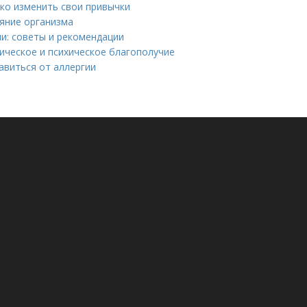
гко изменить свои привычки
яние организма
и: советы и рекомендации
зическое и психическое благополучие
авиться от аллергии