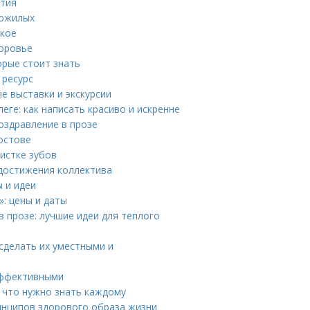
етия
пожилых
акое
доровье
орые стоит знать
 ресурс
е выставки и экскурсии
ге: как написать красиво и искренне
оздравление в прозе
остове
истке зубов
 достижения коллектива
 и идеи
: цены и даты
 прозе: лучшие идеи для теплого
сделать их уместными и
 эффективными
 что нужно знать каждому
инципов здорового образа жизни