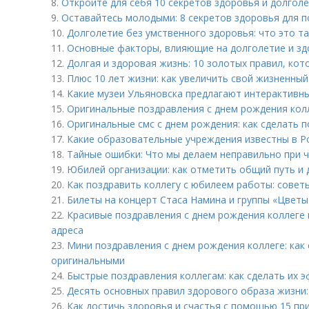
8.
Откройте для себя 10 секретов здоровья и долгол
9.
Оставайтесь молодыми: 8 секретов здоровья для 
10.
Долголетие без умственного здоровья: что это т
11.
Основные факторы, влияющие на долголетие и з
12.
Долгая и здоровая жизнь: 10 золотых правил, кот
13.
Плюс 10 лет жизни: как увеличить свой жизненный
14.
Какие музеи Ульяновска предлагают интерактивны
15.
Оригинальные поздравления с днем рождения колле
16.
Оригинальные смс с днем рождения: как сделать п
17.
Какие образовательные учреждения известны в Р
18.
Тайные ошибки: Что мы делаем неправильно при ч
19.
Юбилей организации: как отметить общий путь и
20.
Как поздравить коллегу с юбилеем работы: советы
21.
Билеты на концерт Стаса Намина и группы «Цветы»
22.
Красивые поздравления с днем рождения коллеге в
адреса
23.
Мини поздравления с днем рождения коллеге: как 
оригинальными
24.
Быстрые поздравления коллегам: как сделать их
25.
Десять основных правил здорового образа жизни:
26.
Как достичь здоровья и счастья с помощью 15 пр