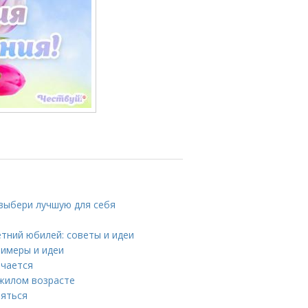
 выбери лучшую для себя
етний юбилей: советы и идеи
римеры и идеи
ечается
ожилом возрасте
ляться