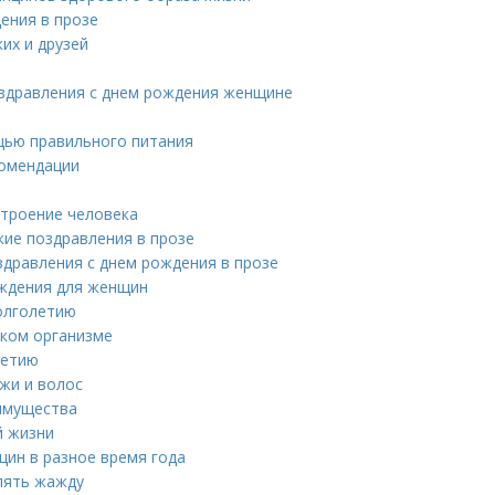
ения в прозе
их и друзей
оздравления с днем рождения женщине
щью правильного питания
комендации
строение человека
кие поздравления в прозе
здравления с днем рождения в прозе
ождения для женщин
долголетию
ском организме
летию
жи и волос
имущества
й жизни
щин в разное время года
лять жажду