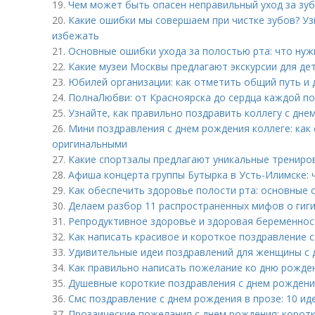
19.
Чем может быть опасен неправильный уход за зу
20.
Какие ошибки мы совершаем при чистке зубов? Уз
избежать
21.
Основные ошибки ухода за полостью рта: что нуж
22.
Какие музеи Москвы предлагают экскурсии для де
23.
Юбилей организации: как отметить общий путь и
24.
ПолнаЛюбви: от Красноярска до сердца каждой п
25.
Узнайте, как правильно поздравить коллегу с дне
26.
Мини поздравления с днем рождения коллеге: как 
оригинальными
27.
Какие спортзалы предлагают уникальные трениро
28.
Афиша концерта группы Бутырка в Усть-Илимске: 
29.
Как обеспечить здоровье полости рта: основные 
30.
Делаем разбор 11 распространенных мифов о гиги
31.
Репродуктивное здоровье и здоровая беременнос
32.
Как написать красивое и короткое поздравление 
33.
Удивительные идеи поздравлений для женщины с 
34.
Как правильно написать пожелание ко дню рожде
35.
Душевные короткие поздравления с днем рождения
36.
Смс поздравление с днем рождения в прозе: 10 и
37.
Прозаические пожелания с днем рождения: коротк