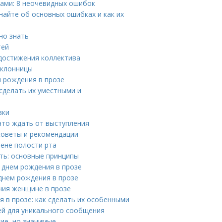
бами: 8 неочевидных ошибок
найте об основных ошибках и как их
но знать
тей
 достижения коллектива
оклонницы
м рождения в прозе
сделать их уместными и
вки
что ждать от выступления
советы и рекомендации
ене полости рта
ть: основные принципы
с днем рождения в прозе
днем рождения в прозе
ния женщине в прозе
 в прозе: как сделать их особенными
дей для уникального сообщения
ие, но значимые