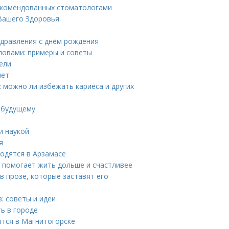
рекомендованных стоматологами
 Вашего Здоровья
здравления с днём рождения
ловами: примеры и советы
тели
лет
 можно ли избежать кариеса и других
у будущему
ы
и наукой
я
одятся в Арзамасе
л помогает жить дольше и счастливее
в прозе, которые заставят его
: советы и идеи
ь в городе
ятся в Магнитогорске