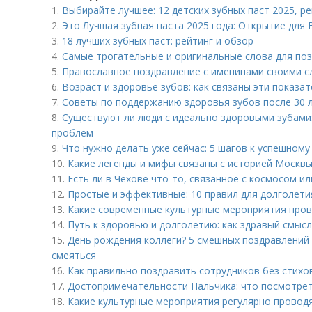
1.
Выбирайте лучшее: 12 детских зубных паст 2025, 
2.
Это Лучшая зубная паста 2025 года: Открытие для
3.
18 лучших зубных паст: рейтинг и обзор
4.
Самые трогательные и оригинальные слова для по
5.
Православное поздравление с именинами своими с
6.
Возраст и здоровье зубов: как связаны эти показа
7.
Советы по поддержанию здоровья зубов после 30 
8.
Существуют ли люди с идеально здоровыми зубами:
проблем
9.
Что нужно делать уже сейчас: 5 шагов к успешном
10.
Какие легенды и мифы связаны с историей Москв
11.
Есть ли в Чехове что-то, связанное с космосом ил
12.
Простые и эффективные: 10 правил для долголети
13.
Какие современные культурные мероприятия пров
14.
Путь к здоровью и долголетию: как здравый смыс
15.
День рождения коллеги? 5 смешных поздравлений 
смеяться
16.
Как правильно поздравить сотрудников без стихов
17.
Достопримечательности Нальчика: что посмотрет
18.
Какие культурные мероприятия регулярно провод