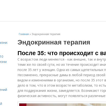
Главная
»
Эндокринная терапия
Эндокринная терапия
изни:
После 35: что происходит с 
10
С возрастом люди меняются - как внешне, так и внут
изни
теми же по своей сути, но их течение происходит ин
после 35 лет у женщин. Одна из самых щепетильных п
Несомненно, прекрасные дамы в любой период свое
видом и изменениями в организме, но после 35 этот 
дело в том, что в этом возрасте метаболизм, то ест
ений
для поддержания жизни, замедляется. Возникают го
физическая активность, могут появляться различные
ой