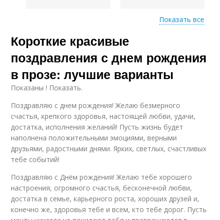
Показать все
Короткие красивые
Короткие
Поздравления в прозе
поздравления
поздравления с днем рождения
в прозе: лучшие варианты
Показаны ! Показать.
Поздравление для
Прозы для
близкого человека
поздравлений
Поздравляю с днем рождения! Желаю безмерного
счастья, крепкого здоровья, настоящей любви, удачи,
достатка, исполнения желаний! Пусть жизнь будет
наполнена положительными эмоциями, верными
Короткое
Фразы в
друзьями, радостными днями. Ярких, светлых, счастливых
поздравление
поздравлениях
тебе событий!
Поздравляю с Днём рождения! Желаю тебе хорошего
настроения, огромного счастья, бесконечной любви,
достатка в семье, карьерного роста, хороших друзей и,
Короткие тосты
конечно же, здоровья тебе и всем, кто тебе дорог. Пусть