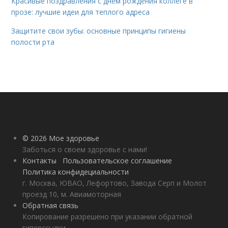
Красивые поздравления с днем рождения коллеге в
прозе: лучшие идеи для теплого адреса
Защитите свои зубы: основные принципы гигиены
полости рта
© 2026 Мое здоровье
Заботься о своем здоровье с нами!
Контакты
Пользовательское соглашение
Политика конфидециальности
г. Москва, ЮВАО, Лефортово, Завода Серп и Молот
проезд 10, м. Авиамоторная
Обратная связь
Копирование разрешено при указании обратной
гиперссылки.