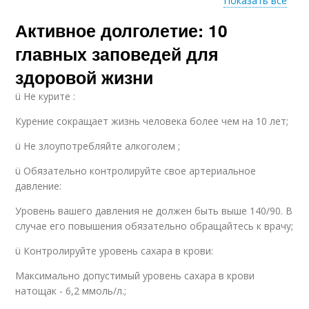
Показать все
Питание для
Активное долголетие: 10
Активности для
активного
долголетия
долголетия
главных заповедей для
здоровой жизни
ü Не курите :
Состояние на
долголетие
Курение сокращает жизнь человека более чем на 10 лет;
ü Не злоупотребляйте алкоголем ;
ü Обязательно контролируйте свое артериальное
давление:
Уровень вашего давления не должен быть выше 140/90. В
случае его повышения обязательно обращайтесь к врачу;
ü Контролируйте уровень сахара в крови:
Максимально допустимый уровень сахара в крови
натощак - 6,2 ммоль/л.;