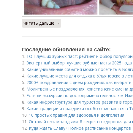
Читать дальше →
Последние обновления на сайте:
1.
ТОП лучших зубных паст: рейтинг и обзор популяр
2.
Экспертный выбор: лучшие зубные пасты 2025 года
3.
Какие уникальные события можно посетить в Волго
4.
Какие лучшие места для отдыха в Ульяновске в ле
5.
2000+ поздравлений с днем рождения: как выбрать
6.
Молитвенные поздравления: христианские смс на 
7.
Есть ли экскурсии по достопримечательностям Иж
8.
Какая инфраструктура для туристов развита в горо
9.
Какие традиции и праздники особо отмечаются в Т
10.
10 простых правил для здоровья и долголетия
11.
Оставайтесь молодыми: 8 секретов здоровья для
12.
Куда ждать Славу? Полное расписание концертов