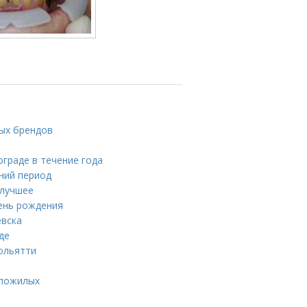
ных брендов
граде в течение года
тний период
 лучшее
день рождения
евска
де
ольятти
 пожилых