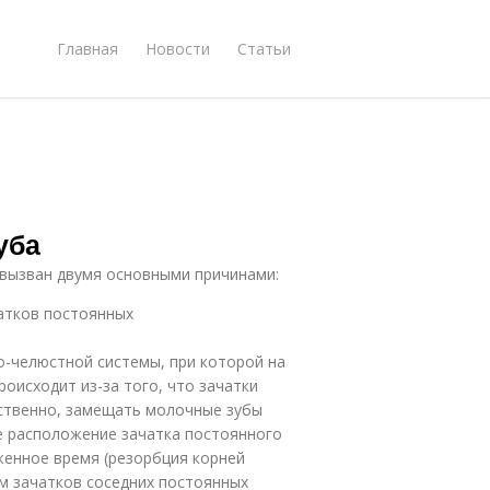
Главная
Новости
Статьи
уба
 вызван двумя основными причинами:
атков постоянных
о-челюстной системы, при которой на
оисходит из-за того, что зачатки
ственно, замещать молочные зубы
е расположение зачатка постоянного
женное время (резорбция корней
м зачатков соседних постоянных