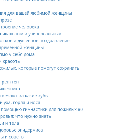
ния для вашей любимой женщины
прозе
строение человека
уникальным и универсальным
ороткое и душевное поздравление
современной женщины
ямо у себя дома
и красоты
пожилых, которые помогут сохранить
 рентген
кишечника
отвечают за какие зубы
 уха, горла и носа
 с помощью гимнастики для пожилых 80
ровья: что нужно знать
ши и тела
здоровье эпидермиса
ты и советы