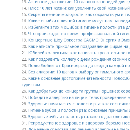
13.
Активное долголетие: 10 главных заповедей для 
14.
Плюс 10 лет жизни: как увеличить свой жизненный
15.
Секреты вечной молодости: как сохранить ум и те
16.
Какие ошибки в личной гигиене могут нам навред
17.
Избегайте этих 4 ошибок в гигиене полости рта д
18.
Что происходит во время профессиональной гиги
19.
Концертные Шоу Оркестра CAGMO: Энергия и Эмо
20.
Как написать прикольное поздравление фирме на
21.
Юбилей коллектива: как написать трогательное п
22.
Как поздравить коллегу с днем рождения своими с
23.
ПолнаЛюбви: от Красноярска до сердца каждой п
24.
Без аллергии: 10 шагов к выбору оптимального ср
25.
Какие основные достопримечательности Новосиб
туристам
26.
Как добраться до концерта группы Горшенёв: сов
27.
Победите аллергию на лице и теле: проверенные 
28.
Здоровье начинается с полости рта: как состояни
29.
Гигиена зубов и полости рта: основные принципы 
30.
Здоровые зубы и полость рта: ключ к долголетию 
31.
Репродуктивное здоровье и здоровая беременнос
32.
Домашние средства для лечения аллергии на пыль