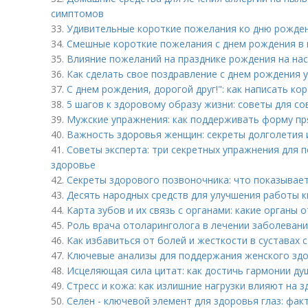
симптомов
33.
Удивительные короткие пожелания ко дню рожде
34.
Смешные короткие пожелания с днем рождения в 
35.
Влияние пожеланий на празднике рождения на на
36.
Как сделать свое поздравление с днем рождения 
37.
С днем рождения, дорогой друг!": как написать к
38.
5 шагов к здоровому образу жизни: советы для 
39.
Мужские упражнения: как поддерживать форму пр
40.
Важность здоровья женщин: секреты долголетия 
41.
Советы эксперта: три секретных упражнения для 
здоровье
42.
Секреты здорового позвоночника: что показывает
43.
Десять народных средств для улучшения работы 
44.
Карта зубов и их связь с органами: какие органы 
45.
Роль врача отоларинголога в лечении заболеваний
46.
Как избавиться от болей и жесткости в суставах
47.
Ключевые анализы для поддержания женского здо
48.
Исцеляющая сила цитат: как достичь гармонии ду
49.
Стресс и кожа: как излишние нагрузки влияют на 
50.
Селен - ключевой элемент для здоровья глаз: фак