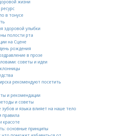
здоровой жизни
 ресурс
ло в тонусе
ить
ля здоровой улыбки
ены полости рта
ции на Сцене
 день рождения
оздравление в прозе
ловами: советы и идеи
оклонницы
едства
ирска рекомендуют посетить
еты и рекомендации
методы и советы
е зубов и языка влияет на наше тело
и правила
и красоте
ть: основные принципы
: что поможет избавиться от