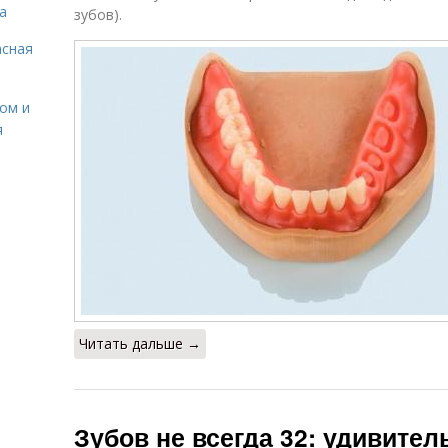
а
зубов).
асная
сом и
я
Читать дальше →
Зубов не всегда 32: удивите