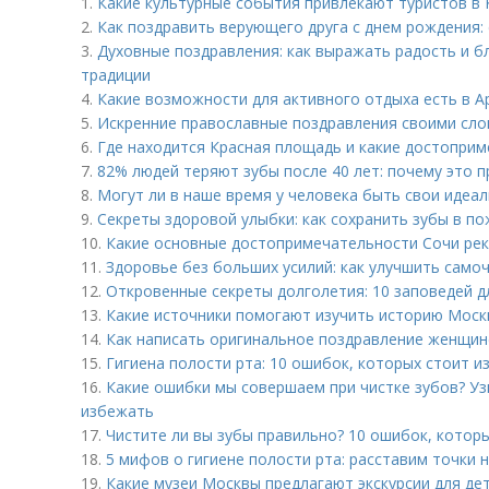
1.
Какие культурные события привлекают туристов в 
2.
Как поздравить верующего друга с днем рождения: 
3.
Духовные поздравления: как выражать радость и б
традиции
4.
Какие возможности для активного отдыха есть в А
5.
Искренние православные поздравления своими слов
6.
Где находится Красная площадь и какие достопри
7.
82% людей теряют зубы после 40 лет: почему это 
8.
Могут ли в наше время у человека быть свои идеа
9.
Секреты здоровой улыбки: как сохранить зубы в п
10.
Какие основные достопримечательности Сочи ре
11.
Здоровье без больших усилий: как улучшить само
12.
Откровенные секреты долголетия: 10 заповедей дл
13.
Какие источники помогают изучить историю Мос
14.
Как написать оригинальное поздравление женщине
15.
Гигиена полости рта: 10 ошибок, которых стоит и
16.
Какие ошибки мы совершаем при чистке зубов? Уз
избежать
17.
Чистите ли вы зубы правильно? 10 ошибок, которы
18.
5 мифов о гигиене полости рта: расставим точки н
19.
Какие музеи Москвы предлагают экскурсии для де