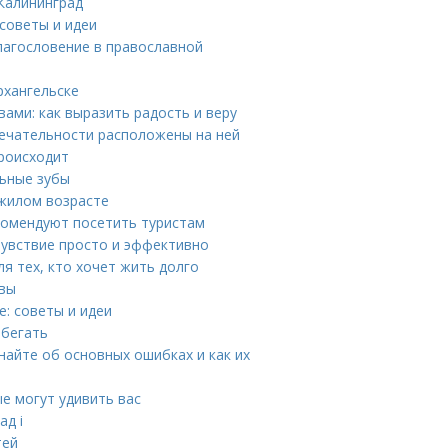
Калининград
советы и идеи
лагословение в православной
рхангельске
ами: как выразить радость и веру
мечательности расположены на ней
происходит
льные зубы
ожилом возрасте
комендуют посетить туристам
чувствие просто и эффективно
я тех, кто хочет жить долго
квы
: советы и идеи
збегать
найте об основных ошибках и как их
е могут удивить вас
ад i
тей