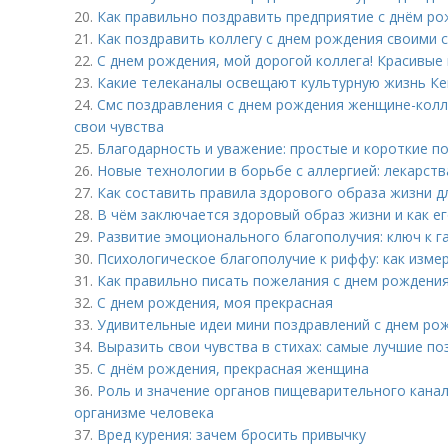
20.
Как правильно поздравить предприятие с днём ро
21.
Как поздравить коллегу с днем рождения своими с
22.
С днем рождения, мой дорогой коллега! Красивые
23.
Какие телеканалы освещают культурную жизнь К
24.
Смс поздравления с днем рождения женщине-колле
свои чувства
25.
Благодарность и уважение: простые и короткие п
26.
Новые технологии в борьбе с аллергией: лекарст
27.
Как составить правила здорового образа жизни дл
28.
В чём заключается здоровый образ жизни и как е
29.
Развитие эмоционального благополучия: ключ к 
30.
Психологическое благополучие к риффу: как изме
31.
Как правильно писать пожелания с днем рождения
32.
С днем рождения, моя прекрасная
33.
Удивительные идеи мини поздравлений с днем ро
34.
Выразить свои чувства в стихах: самые лучшие по
35.
С днём рождения, прекрасная женщина
36.
Роль и значение органов пищеварительного кана
организме человека
37.
Вред курения: зачем бросить привычку