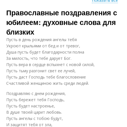
Показать все
Юбилей в
Православные поздравления с
Поздравления по
православной
сравнению
традиции
юбилеем: духовные слова для
близких
Подходы к
Пусть в день рождения ангелы тебя
православным
Укроют крыльями от бед и от тревог,
поздравлениям
Душа пусть будет благодарности полна
За милость, что тебе дарует Бог.
Пусть вера в сердце вспыхнет с новой силой,
Пусть тьму разгонит свет ее лучей,
Пусть даст Господь тебе благословение
Счастливой женщиною жить среди людей.
Поздравляю с днем рождения,
Пусть бережет тебя Господь,
Пусть будет настроенье,
В душе твоей царит любовь.
Пусть ангелы с тобою будут,
И защитят тебя от зла,