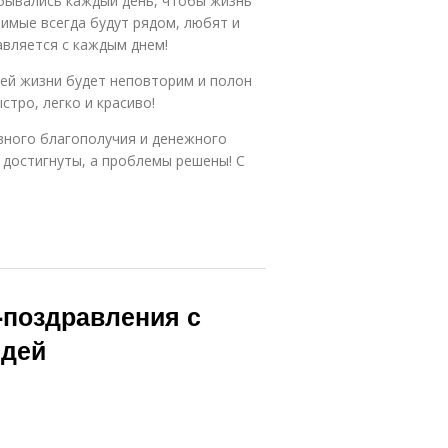
бывались каждый день, чтобы жизнь
бимые всегда будут рядом, любят и
авляется с каждым днем!
оей жизни будет неповторим и полон
тро, легко и красиво!
вного благополучия и денежного
 достигнуты, а проблемы решены! С
-поздравления с
идей