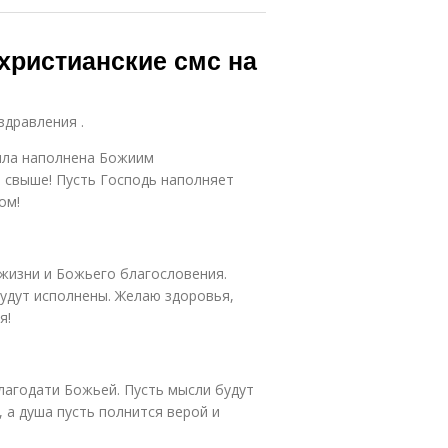
христианские смс на
здравления .
ыла наполнена Божиим
 свыше! Пусть Господь наполняет
ом!
жизни и Божьего благословения.
будут исполнены. Желаю здоровья,
я!
лагодати Божьей. Пусть мысли будут
 а душа пусть полнится верой и