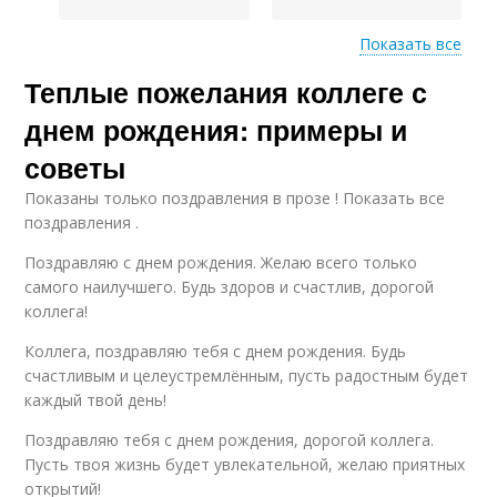
Показать все
Теплые пожелания коллеге с
Быстрые
Поздравления с днем
поздравления
рождения
днем рождения: примеры и
советы
Показаны только поздравления в прозе ! Показать все
Короткие
Скучные
поздравления .
поздравления
поздравления
Поздравляю с днем рождения. Желаю всего только
самого наилучшего. Будь здоров и счастлив, дорогой
коллега!
Стих для
Оригинальное
поздравления
поздравление
Коллега, поздравляю тебя с днем рождения. Будь
счастливым и целеустремлённым, пусть радостным будет
каждый твой день!
Стиль для
Поздравляю тебя с днем рождения, дорогой коллега.
Лаконичное
лаконичного
Пусть твоя жизнь будет увлекательной, желаю приятных
поздравление
поздравления
открытий!