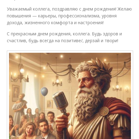
Уважаемый коллега, поздравляю с днем рождения! Желаю
повышения — карьеры, профессионализма, уровня
Слова для
Пожелания в
лаконичного
лаконичном
дохода, жизненного комфорта и настроения!
поздравления
поздравлении
С прекрасным днем рождения, коллега. Будь здоров и
счастлив, будь всегда на позитиве/, дерзай и твори!
Оригинальные
Чувства в коротких
поздравления
поздравлениях
Формулировка для
Трогательное
короткого
поздравление
поздравления