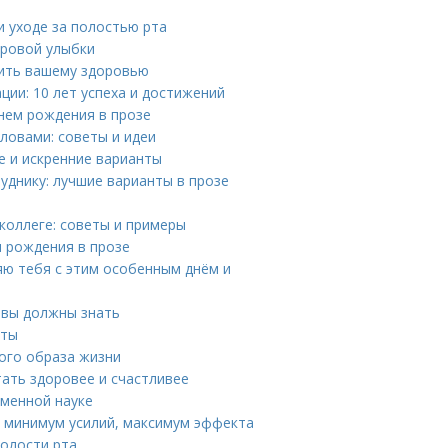
 уходе за полостью рта
оровой улыбки
дить вашему здоровью
ии: 10 лет успеха и достижений
нем рождения в прозе
ловами: советы и идеи
е и искренние варианты
уднику: лучшие варианты в прозе
коллеге: советы и примеры
м рождения в прозе
яю тебя с этим особенным днём и
 вы должны знать
пты
вого образа жизни
тать здоровее и счастливее
еменной науке
к минимум усилий, максимум эффекта
полости рта