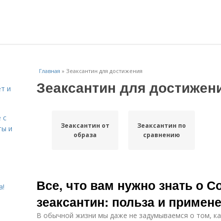
Главная
»
Зеаксантин для достижения
Зеаксантин для достижен
т и
 с
Зеаксантин от
Зеаксантин по
ты и
образа
сравнению
Все, что вам нужно знать о С
а!
зеаксантин: польза и примен
В обычной жизни мы даже не задумываемся о том, как