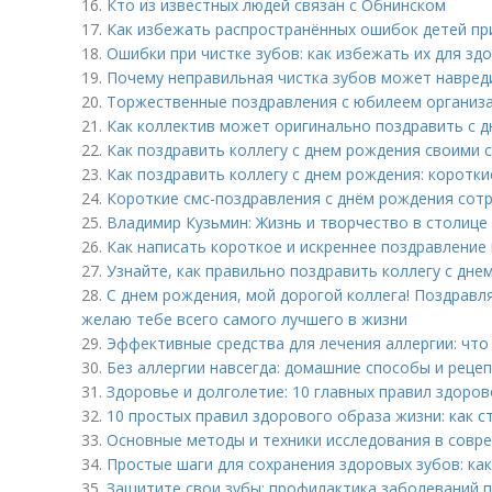
16.
Кто из известных людей связан с Обнинском
17.
Как избежать распространённых ошибок детей при
18.
Ошибки при чистке зубов: как избежать их для зд
19.
Почему неправильная чистка зубов может навре
20.
Торжественные поздравления с юбилеем организац
21.
Как коллектив может оригинально поздравить с д
22.
Как поздравить коллегу с днем рождения своими с
23.
Как поздравить коллегу с днем рождения: коротки
24.
Короткие смс-поздравления с днём рождения сотр
25.
Владимир Кузьмин: Жизнь и творчество в столице
26.
Как написать короткое и искреннее поздравление 
27.
Узнайте, как правильно поздравить коллегу с дне
28.
С днем рождения, мой дорогой коллега! Поздравл
желаю тебе всего самого лучшего в жизни
29.
Эффективные средства для лечения аллергии: что
30.
Без аллергии навсегда: домашние способы и реце
31.
Здоровье и долголетие: 10 главных правил здоро
32.
10 простых правил здорового образа жизни: как с
33.
Основные методы и техники исследования в совр
34.
Простые шаги для сохранения здоровых зубов: ка
35.
Защитите свои зубы: профилактика заболеваний 