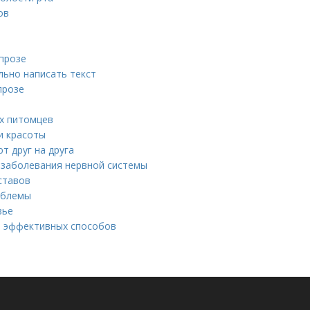
ов
прозе
льно написать текст
прозе
х питомцев
и красоты
т друг на друга
 заболевания нервной системы
ставов
облемы
вье
о эффективных способов