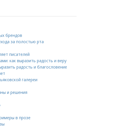
ных брендов
ухода за полостью рта
ляет писателей
ми: как выразить радость и веру
выразить радость и благословение
лет
тьяковской галереи
ины и решения
ы
о
примеры в прозе
квы