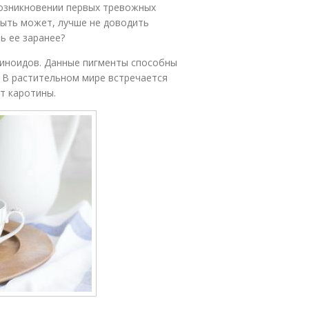
возникновении первых тревожных
быть может, лучше не доводить
ь ее заранее?
тиноидов. Данные пигменты способны
 В растительном мире встречается
т каротины.