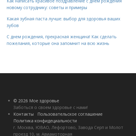
Как написать красивое поздравление с днем рождения
новому сотруднику: советы и примеры
Какая зубная паста лучше: выбор для здоровья ваших
зубов
С днем рождения, прекрасная женщина! Как сделать
пожелания, которые она запомнит на всю жизнь
© 2026 Мое здоровье
Заботься о своем здоровье с нами!
Контакты
Пользовательское соглашение
Политика конфидециальности
г. Москва, ЮВАО, Лефортово, Завода Серп и Молот
проезд 10, м. Авиамоторная