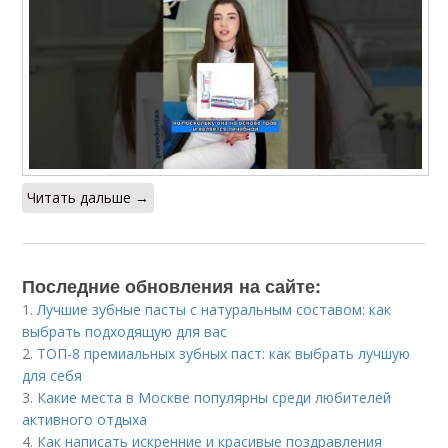
Читать дальше →
Последние обновления на сайте:
1.
Лучшие зубные пасты с натуральным составом: как
выбрать подходящую для вас
2.
ТОП-8 премиальных зубных паст: как выбрать лучшую
для себя
3.
Какие места в Москве популярны среди любителей
активного отдыха
4.
Как написать искренние и красивые поздравления