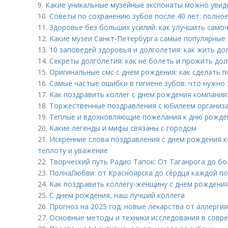
9.
Какие уникальные музейные экспонаты можно увид
10.
Советы по сохранению зубов после 40 лет: полно
11.
Здоровье без больших усилий: как улучшить само
12.
Какие музеи Санкт-Петербурга самые популярные 
13.
10 заповедей здоровья и долголетия: как жить до
14.
Секреты долголетия: как не болеть и прожить до
15.
Оригинальные смс с днем рождения: как сделать п
16.
Самые частые ошибки в гигиене зубов: что нужно
17.
Как поздравить коллег с днем рождения компании
18.
Торжественные поздравления с юбилеем организац
19.
Теплые и вдохновляющие пожелания к дню рожден
20.
Какие легенды и мифы связаны с городом
21.
Искренние слова поздравления с днем рождения к
теплоту и уважение
22.
Творческий путь Радио Тапок: От Таганрога до бо
23.
ПолнаЛюбви: от Красноярска до сердца каждой п
24.
Как поздравить коллегу-женщину с днем рождения
25.
С днем рождения, наш лучший коллега
26.
Прогноз на 2025 год: новые лекарства от аллергии
27.
Основные методы и техники исследования в совр