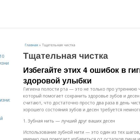
Главная
»
Тщательная чистка
Тщательная чистка
10
изни
Избегайте этих 4 ошибок в ги
здоровой улыбки
Гигиена полости рта — это не только про утреннюю ч
который помогает сохранить здоровье зубов и десен
изни:
считают, что достаточно просто два раза в день чис
хорошего состояния зубов и десен требуется немног
ой
1. Зубная нить — лучший друг ваших десен
Использование зубной нити — это один из тех шагов
именно она помогает избавиться от остатков пищи и