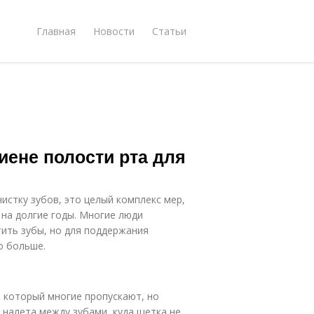
Главная
Новости
Статьи
гиене полости рта для
истку зубов, это целый комплекс мер,
 на долгие годы. Многие люди
тить зубы, но для поддержания
о больше.
, который многие пропускают, но
 налета между зубами, куда щетка не