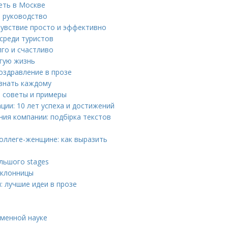
еть в Москве
е руководство
чувствие просто и эффективно
среди туристов
лго и счастливо
лгую жизнь
оздравление в прозе
 знать каждому
: советы и примеры
ии: 10 лет успеха и достижений
ия компании: подбірка текстов
оллеге-женщине: как выразить
льшого stages
оклонницы
: лучшие идеи в прозе
еменной науке