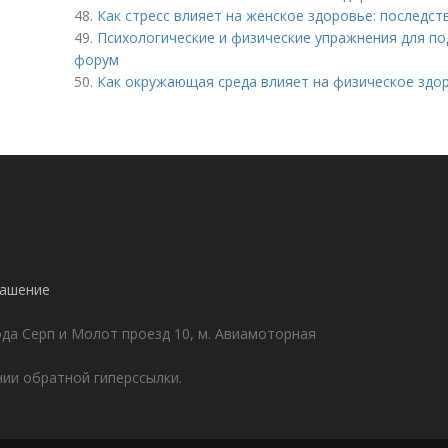
48.
Как стресс влияет на женское здоровье: последс
49.
Психологические и физические упражнения для п
форум
50.
Как окружающая среда влияет на физическое здо
!
лашение
да Серп и Молот проезд 10, м. Авиамоторная
ии обратной гиперссылки.