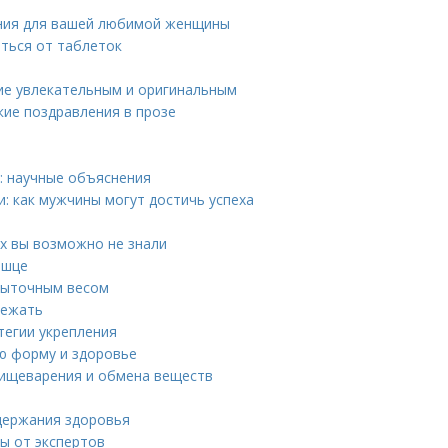
ния для вашей любимой женщины
ться от таблеток
ние увлекательным и оригинальным
кие поздравления в прозе
: научные объяснения
и: как мужчины могут достичь успеха
х вы возможно не знали
ышце
быточным весом
лежать
тегии укрепления
ю форму и здоровье
пищеварения и обмена веществ
ддержания здоровья
ы от экспертов