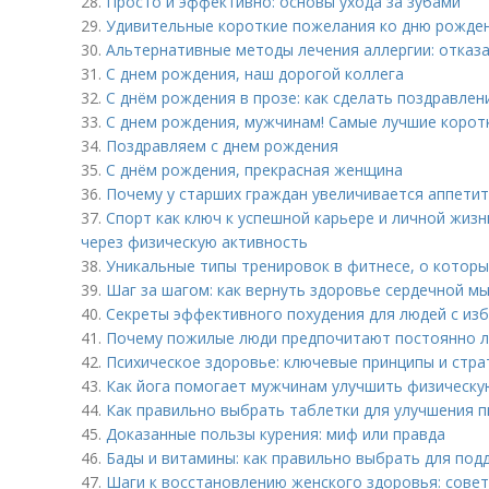
28.
Просто и эффективно: основы ухода за зубами
29.
Удивительные короткие пожелания ко дню рожде
30.
Альтернативные методы лечения аллергии: отказа
31.
С днем рождения, наш дорогой коллега
32.
С днём рождения в прозе: как сделать поздравле
33.
С днем рождения, мужчинам! Самые лучшие корот
34.
Поздравляем с днем рождения
35.
С днём рождения, прекрасная женщина
36.
Почему у старших граждан увеличивается аппетит
37.
Спорт как ключ к успешной карьере и личной жизн
через физическую активность
38.
Уникальные типы тренировок в фитнесе, о которы
39.
Шаг за шагом: как вернуть здоровье сердечной м
40.
Секреты эффективного похудения для людей с из
41.
Почему пожилые люди предпочитают постоянно 
42.
Психическое здоровье: ключевые принципы и стра
43.
Как йога помогает мужчинам улучшить физическу
44.
Как правильно выбрать таблетки для улучшения 
45.
Доказанные пользы курения: миф или правда
46.
Бады и витамины: как правильно выбрать для по
47.
Шаги к восстановлению женского здоровья: совет