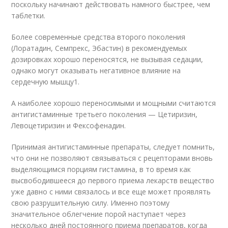
поскольку начинают действовать намного быстрее, чем
таблетки.
Более современные средства второго поколения
(Лоратадин, Семпрекс, Эбастин) в рекомендуемых
дозировках хорошо переносятся, не вызывая седации,
однако могут оказывать негативное влияние на
сердечную мышцу
1
.
А наиболее хорошо переносимыми и мощными считаются
антигистаминные третьего поколения — Цетиризин,
Левоцетиризин и Фексофенадин.
Принимая антигистаминные препараты, следует помнить,
что они не позволяют связываться с рецепторами вновь
выделяющимся порциям гистамина, в то время как
высвободившееся до первого приема лекарств вещество
уже давно с ними связалось и все еще может проявлять
свою разрушительную силу. Именно поэтому
значительное облегчение порой наступает через
несколько дней постоянного приема препаратов, когда