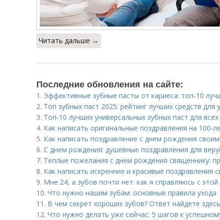
Читать дальше →
Последние обновления на сайте:
1.
Эффективные зубные пасты от кариеса: топ-10 луч
2.
Топ зубных паст 2025: рейтинг лучших средств для 
3.
Топ-10 лучших универсальных зубных паст для всех
4.
Как написать оригинальные поздравления на 100-л
5.
Как написать поздравление с днем рождения своими
6.
С днем рождения: душевные поздравления для вер
7.
Теплые пожелания с днем рождения священнику: п
8.
Как написать искренние и красивые поздравления 
9.
Мне 24, а зубов почти нет: как я справляюсь с это
10.
Что нужно нашим зубам: основные правила ухода
11.
В чем секрет хороших зубов? Ответ найдете здес
12.
Что нужно делать уже сейчас: 5 шагов к успешно