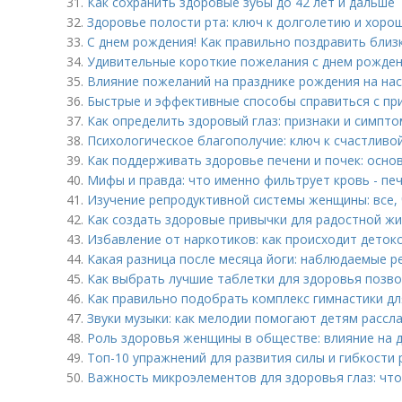
31.
Как сохранить здоровые зубы до 42 лет и дальше
32.
Здоровье полости рта: ключ к долголетию и хор
33.
С днем рождения! Как правильно поздравить близк
34.
Удивительные короткие пожелания с днем рожден
35.
Влияние пожеланий на празднике рождения на на
36.
Быстрые и эффективные способы справиться с пр
37.
Как определить здоровый глаз: признаки и симпт
38.
Психологическое благополучие: ключ к счастливо
39.
Как поддерживать здоровье печени и почек: осно
40.
Мифы и правда: что именно фильтрует кровь - печ
41.
Изучение репродуктивной системы женщины: все, 
42.
Как создать здоровые привычки для радостной ж
43.
Избавление от наркотиков: как происходит деток
44.
Какая разница после месяца йоги: наблюдаемые р
45.
Как выбрать лучшие таблетки для здоровья позв
46.
Как правильно подобрать комплекс гимнастики д
47.
Звуки музыки: как мелодии помогают детям рассла
48.
Роль здоровья женщины в обществе: влияние на 
49.
Топ-10 упражнений для развития силы и гибкости 
50.
Важность микроэлементов для здоровья глаз: что