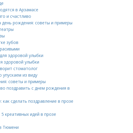
де
одятся в Арзамасе
лго и счастливо
а день рождения: советы и примеры
 театры
квы
тке зубов
красивыми
 для здоровой улыбки
ля здоровой улыбки
оворит стоматолог
о упускаем из виду
ния: советы и примеры
во поздравить с днем рождения в
: как сделать поздравление в прозе
 5 креативных идей в прозе
 в Тюмени