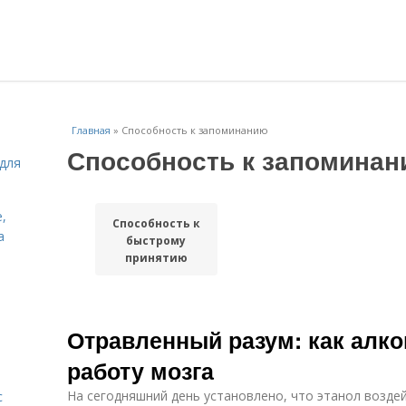
Главная
»
Способность к запоминанию
Способность к запомина
для
,
Способность к
а
быстрому
принятию
Отравленный разум: как алко
работу мозга
На сегодняшний день установлено, что этанол воздей
с