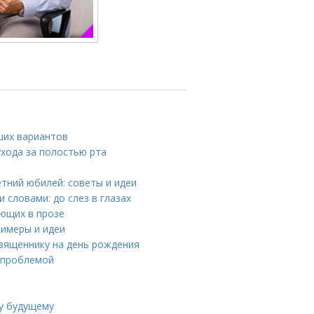
ших вариантов
ухода за полостью рта
етний юбилей: советы и идеи
 словами: до слез в глазах
ующих в прозе
римеры и идеи
священнику на день рождения
й проблемой
ь
му будущему