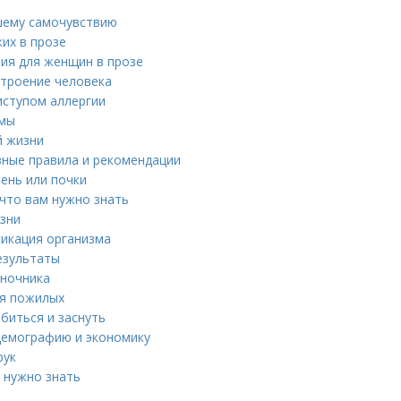
ошему самочувствию
их в прозе
ия для женщин в прозе
строение человека
иступом аллергии
омы
й жизни
вные правила и рекомендации
ень или почки
что вам нужно знать
изни
сикация организма
езультаты
оночника
ля пожилых
биться и заснуть
демографию и экономику
рук
 нужно знать