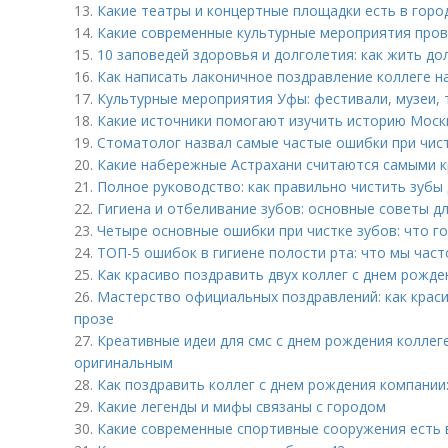
13.
Какие театры и концертные площадки есть в горо
14.
Какие современные культурные мероприятия пров
15.
10 заповедей здоровья и долголетия: как жить до
16.
Как написать лаконичное поздравление коллеге н
17.
Культурные мероприятия Уфы: фестивали, музеи,
18.
Какие источники помогают изучить историю Мос
19.
Стоматолог назвал самые частые ошибки при чис
20.
Какие набережные Астрахани считаются самыми 
21.
Полное руководство: как правильно чистить зубы
22.
Гигиена и отбеливание зубов: основные советы д
23.
Четыре основные ошибки при чистке зубов: что г
24.
ТОП-5 ошибок в гигиене полости рта: что мы част
25.
Как красиво поздравить двух коллег с днем рожде
26.
Мастерство официальных поздравлений: как краси
прозе
27.
Креативные идеи для смс с днем рождения коллеге
оригинальным
28.
Как поздравить коллег с днем рождения компании:
29.
Какие легенды и мифы связаны с городом
30.
Какие современные спортивные сооружения есть