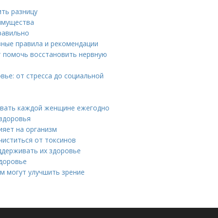
ить разницу
имущества
правильно
вные правила и рекомендации
т помочь восстановить нервную
ье: от стресса до социальной
авать каждой женщине ежегодно
 здоровья
ияет на организм
чиститься от токсинов
оддерживать их здоровье
здоровье
ом могут улучшить зрение