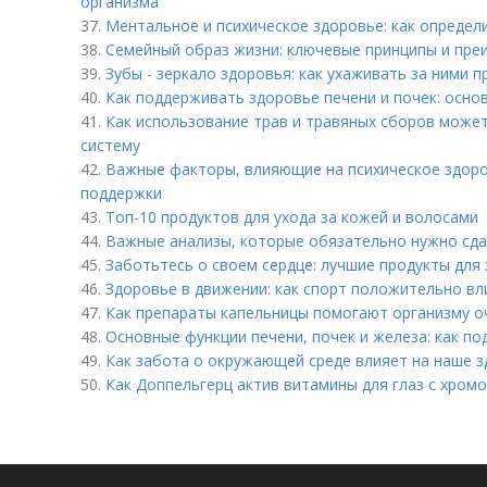
организма
37.
Ментальное и психическое здоровье: как определ
38.
Семейный образ жизни: ключевые принципы и пре
39.
Зубы - зеркало здоровья: как ухаживать за ними 
40.
Как поддерживать здоровье печени и почек: осно
41.
Как использование трав и травяных сборов може
систему
42.
Важные факторы, влияющие на психическое здоров
поддержки
43.
Топ-10 продуктов для ухода за кожей и волосами
44.
Важные анализы, которые обязательно нужно сд
45.
Заботьтесь о своем сердце: лучшие продукты для
46.
Здоровье в движении: как спорт положительно вл
47.
Как препараты капельницы помогают организму о
48.
Основные функции печени, почек и железа: как п
49.
Как забота о окружающей среде влияет на наше 
50.
Как Доппельгерц актив витамины для глаз с хром