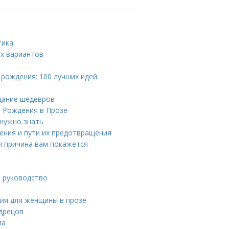
тика
их вариантов
 рождения: 100 лучших идей
здание шедевров
м Рождения в Прозе
 нужно знать
нения и пути их предотвращения
я причина вам покажется
е руководство
ния для женщины в прозе
удрецов
ла