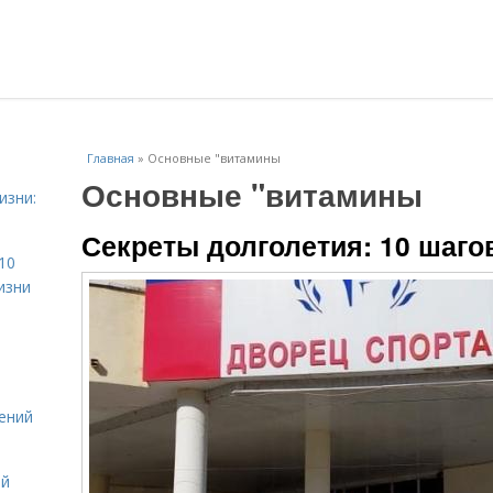
Главная
»
Основные "витамины
Основные "витамины
изни:
Секреты долголетия: 10 шаго
10
изни
ений
ой