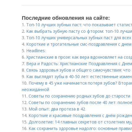
Последние обновления на сайте:
1.
Топ-10 лучших зубных паст: что показывает статис
2.
Как выбрать зубную пасту со фтором: топ-10 лучш
3.
Топ-10 лучших универсальных зубных паст для всех
4.
Короткие и трогательные смс-поздравления с днем
5.
Headlines:
6.
Христианские в прозе: как вера вдохновляет на со
7.
Вера и Радость: Христианские Поздравления с Дне
8.
Связь здоровья зубов и общего самочувствия: что
9.
Как выглядят зубы в 40-50 лет: естественные изме
10.
Почему в 45 уже начинается потеря зубов? Втора
неожиданной
11.
Советы по сохранению родных зубов до старости
12.
Советы по сохранению зубов после 40 лет: полно
13.
Мой опыт: два протеза в 42
14.
Короткие и красивые поздравления с днём рожде
15.
Долголетие: 14 главных секретов от столетних м
16.
Как сохранить здоровье надолго: основные прави