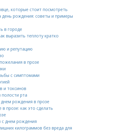
овце, которые стоит посмотреть
а день рождения: советы и примеры
ь в городе
ак выразить теплоту кратко
ию и репутацию
во
 пожелания в прозе
вки
орьбы с симптомами
ргией
ов и токсинов
ы полости рта
с днем рождения в прозе
в прозе: как это сделать
озе
я с днем рождения
 лишних килограммов без вреда для