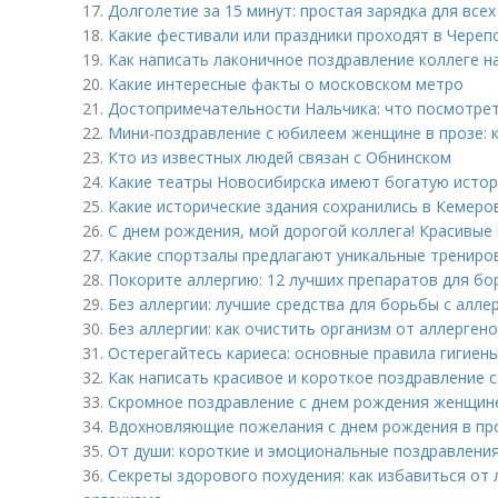
17.
Долголетие за 15 минут: простая зарядка для всех
18.
Какие фестивали или праздники проходят в Череп
19.
Как написать лаконичное поздравление коллеге н
20.
Какие интересные факты о московском метро
21.
Достопримечательности Нальчика: что посмотрет
22.
Мини-поздравление с юбилеем женщине в прозе: к
23.
Кто из известных людей связан с Обнинском
24.
Какие театры Новосибирска имеют богатую истор
25.
Какие исторические здания сохранились в Кемеро
26.
С днем рождения, мой дорогой коллега! Красивые
27.
Какие спортзалы предлагают уникальные трениро
28.
Покорите аллергию: 12 лучших препаратов для б
29.
Без аллергии: лучшие средства для борьбы с алле
30.
Без аллергии: как очистить организм от аллерген
31.
Остерегайтесь кариеса: основные правила гигиен
32.
Как написать красивое и короткое поздравление 
33.
Скромное поздравление с днем рождения женщине 
34.
Вдохновляющие пожелания с днем рождения в пр
35.
От души: короткие и эмоциональные поздравлени
36.
Секреты здорового похудения: как избавиться от