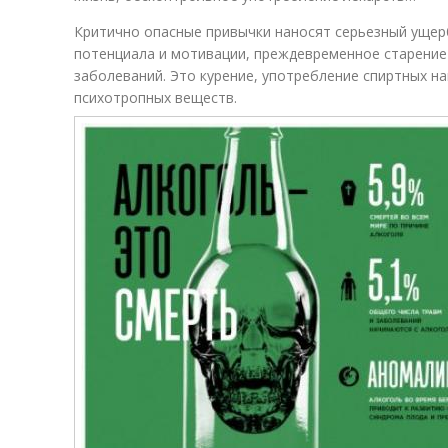
Критично опасные привычки наносят серьезный ущер
потенциала и мотивации, преждевременное старение
заболеваний. Это курение, употребление спиртных на
психотропных веществ.