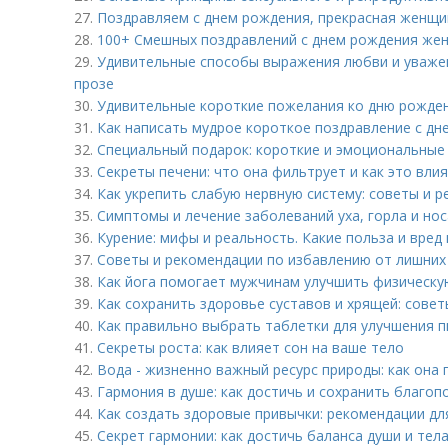
27.
Поздравляем с днем рождения, прекрасная женщи
28.
100+ Смешных поздравлений с днем рождения жен
29.
Удивительные способы выражения любви и уваже
прозе
30.
Удивительные короткие пожелания ко дню рожде
31.
Как написать мудрое короткое поздравление с дн
32.
Специальный подарок: короткие и эмоциональные
33.
Секреты печени: что она фильтрует и как это вли
34.
Как укрепить слабую нервную систему: советы и 
35.
Симптомы и лечение заболеваний уха, горла и нос
36.
Курение: мифы и реальность. Какие польза и вред
37.
Советы и рекомендации по избавлению от лишних
38.
Как йога помогает мужчинам улучшить физическу
39.
Как сохранить здоровье суставов и хрящей: совет
40.
Как правильно выбрать таблетки для улучшения 
41.
Секреты роста: как влияет сон на ваше тело
42.
Вода - жизненно важный ресурс природы: как она
43.
Гармония в душе: как достичь и сохранить благоп
44.
Как создать здоровые привычки: рекомендации дл
45.
Секрет гармонии: как достичь баланса души и тел