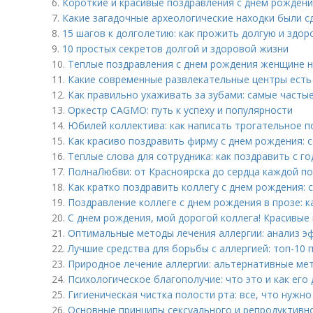
6.
Короткие и красивые поздравления с днём рожден
7.
Какие загадочные археологические находки были с
8.
15 шагов к долголетию: как прожить долгую и здо
9.
10 простых секретов долгой и здоровой жизни
10.
Теплые поздравления с днем рождения женщине на
11.
Какие современные развлекательные центры есть
12.
Как правильно ухаживать за зубами: самые часты
13.
Оркестр CAGMO: путь к успеху и популярности
14.
Юбилей коллектива: как написать трогательное п
15.
Как красиво поздравить фирму с днем рождения: 
16.
Теплые слова для сотрудника: как поздравить с 
17.
ПолнаЛюбви: от Красноярска до сердца каждой п
18.
Как кратко поздравить коллегу с днем рождения: 
19.
Поздравление коллеге с днем рождения в прозе: 
20.
С днем рождения, мой дорогой коллега! Красивые
21.
Оптимальные методы лечения аллергии: анализ э
22.
Лучшие средства для борьбы с аллергией: топ-10 
23.
Природное лечение аллергии: альтернативные ме
24.
Психологическое благополучие: что это и как его
25.
Гигиеническая чистка полости рта: все, что нужно
26.
Основные принципы сексуального и репродуктивн