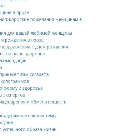
на
щине в прозе
ния: короткие пожелания женщинам в
ния для вашей любимой женщины
ем рождения в прозе
 поздравления с днем рождения
яет на наше здоровье
рекомендации
а
 принесет вам сигарета
 килограммов
ю форму и здоровье
ы экспертов
пищеварения и обмена веществ
 поддерживает экосистемы
олучие
я успешного образа жизни
а