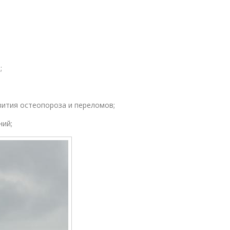
а;
ития остеопороза и переломов;
ний;