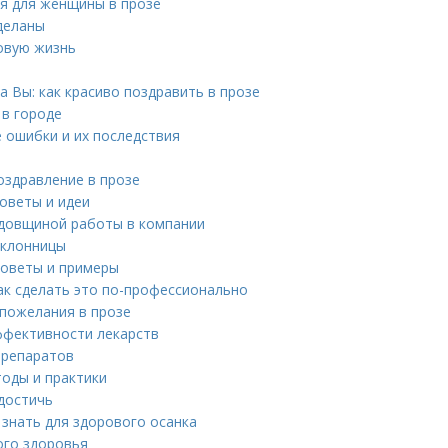
ия для женщины в прозе
деланы
ровую жизнь
 Вы: как красиво поздравить в прозе
 в городе
е ошибки и их последствия
оздравление в прозе
советы и идеи
годовщиной работы в компании
оклонницы
советы и примеры
как сделать это по-профессионально
 пожелания в прозе
ффективности лекарств
препаратов
тоды и практики
 достичь
 знать для здорового осанка
ого здоровья