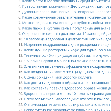
3.
Какие места в Москве популярны среди любителей
4.
Православные пожелания к Дню рождения: как позд
5.
Духовные слова: как правильно поздравить правос
6.
Какие современные развлекательные комплексы по
7.
Можно ли делать имплантацию зубов в любом воз
8.
Какие парки в Кургане самые популярные для акти
9.
Откровенные секреты долголетия: 10 заповедей для
10.
10 заповедей здоровья и долголетия: как жить до
11.
Искренние поздравления с днем рождения женщин
12.
Какие лучшие рестораны и кафе для гурманов в М
13.
Типичные ошибки при уходе за зубами: что нужно 
14.
1.6. Какие церкви и монастыри можно посетить в 
15.
Элегантные выражения: официальные поздравлени
16.
Как поздравить коллегу-женщину с днем рождения
17.
С днем рождения, мой дорогой коллега
18.
Как достичь здорового образа жизни с помощью 
19.
Как составить правила здорового образа жизни дл
20.
Здоровье на первом месте: 10 золотых правил дл
21.
Психологическое благополучие: что это и как его
22.
Оптимизация гигиены полости рта: как это влияет
23.
Репродуктивное здоровье: основные понятия и их