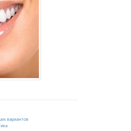
ших вариантов
тика