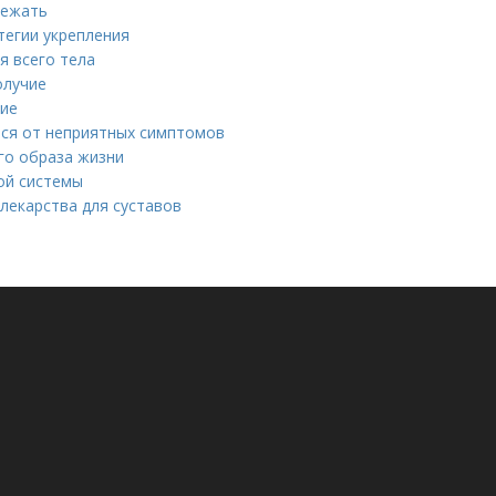
лежать
тегии укрепления
я всего тела
олучие
ние
ться от неприятных симптомов
го образа жизни
ой системы
лекарства для суставов