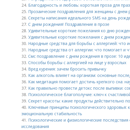
24.
Благодарность и любовь: короткая проза для пра
25.
Прозаические поздравления для женщины с днем 
26.
Секреты написания идеального SMS на день рожд
27.
С днем рождения! Поздравление в прозе
28.
Удивительные короткие пожелания ко дню рожде
29.
Удивительные короткие пожелания с днем рожден
30.
Народные средства для борьбы с аллергией: что 
31.
Народные средства от аллергии: что помогает и ч
32.
Смс поздравление с днем рождения в прозе: 10 и
33.
Способы борьбы с аллергией на лице у взрослых
34.
Вред курения: зачем бросить привычку
35.
Как алкоголь влияет на организм: основные посл
36.
Как медитация помогает достичь крепкого сна: н
37.
Как правильно провести детокс после выпивки: с
38.
Психологическое благополучие: ключ к счастливо
39.
Секрет красоты: какие продукты действительно по
40.
Ключевые принципы психологического здоровья: 
эмоциональную стабильность
41.
Психологические и физиологические последствия 
исследования