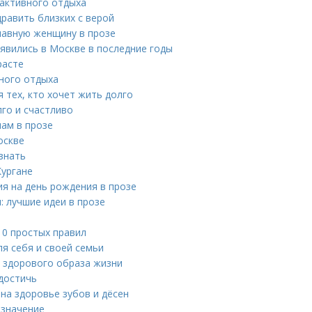
 активного отдыха
равить близких с верой
лавную женщину в прозе
явились в Москве в последние годы
расте
вного отдыха
 тех, кто хочет жить долго
лго и счастливо
ам в прозе
оскве
знать
Кургане
я на день рождения в прозе
: лучшие идеи в прозе
10 простых правил
я себя и своей семьи
я здорового образа жизни
 достичь
 на здоровье зубов и дёсен
 значение