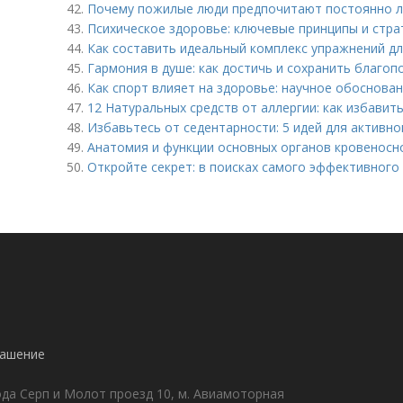
42.
Почему пожилые люди предпочитают постоянно 
43.
Психическое здоровье: ключевые принципы и стра
44.
Как составить идеальный комплекс упражнений дл
45.
Гармония в душе: как достичь и сохранить благоп
46.
Как спорт влияет на здоровье: научное обоснова
47.
12 Натуральных средств от аллергии: как избави
48.
Избавьтесь от седентарности: 5 идей для активно
49.
Анатомия и функции основных органов кровеносн
50.
Откройте секрет: в поисках самого эффективного 
!
лашение
да Серп и Молот проезд 10, м. Авиамоторная