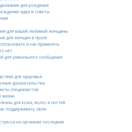
зднования дня рождения
рождения: идеи и советы
ения
ния для вашей любимой женщины
ия для женщин в прозе
использовать и как применять
то нет
дей для уникального сообщения
едствия для здоровья
аучные доказательства
оветы специалистов
й жизни
лезны для кожи, волос и ногтей
как поддерживать свою
стресса на организм: последние