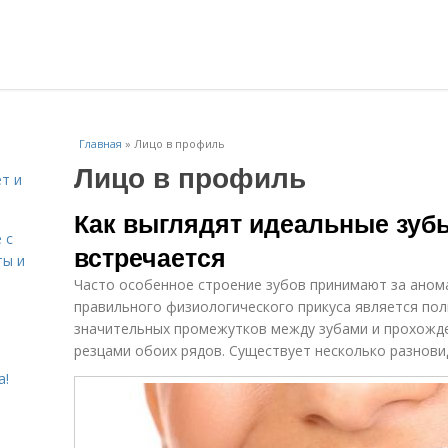
Главная
»
Лицо в профиль
Лицо в профиль
т и
Как выглядят идеальные зубы
 с
встречается
ты и
Часто особенное строение зубов принимают за ано
правильного физиологического прикуса является пол
значительных промежутков между зубами и прохожде
резцами обоих рядов. Существует несколько разнови
а!