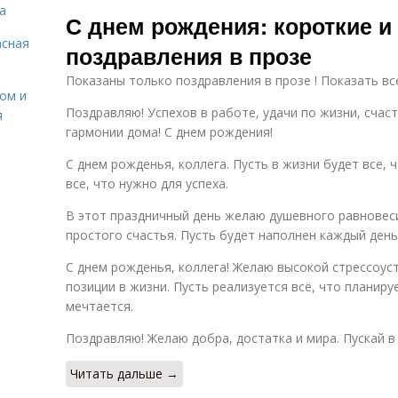
Короткие
С
а
Короткие слова
С днем рождения: короткие 
поздравления
п
асная
поздравления в прозе
Показаны только поздравления в прозе ! Показать вс
сом и
Поздравляю! Успехов в работе, удачи по жизни, счас
я
гармонии дома! С днем рождения!
С днем рожденья, коллега. Пусть в жизни будет все, 
все, что нужно для успеха.
В этот праздничный день желаю душевного равновеси
простого счастья. Пусть будет наполнен каждый ден
С днем рожденья, коллега! Желаю высокой стрессоус
позиции в жизни. Пусть реализуется всё, что планиру
мечтается.
Поздравляю! Желаю добра, достатка и мира. Пускай в
Читать дальше →