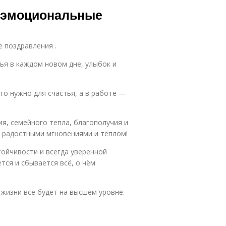
тандартные
коротких
и эмоциональные
оздравления
поздравлений
е поздравления .
тья в каждом новом дне, улыбок и
что нужно для счастья, а в работе —
я, семейного тепла, благополучия и
ь радостными мгновениями и теплом!
тойчивости и всегда уверенной
ется и сбывается всё, о чём
 жизни все будет на высшем уровне.