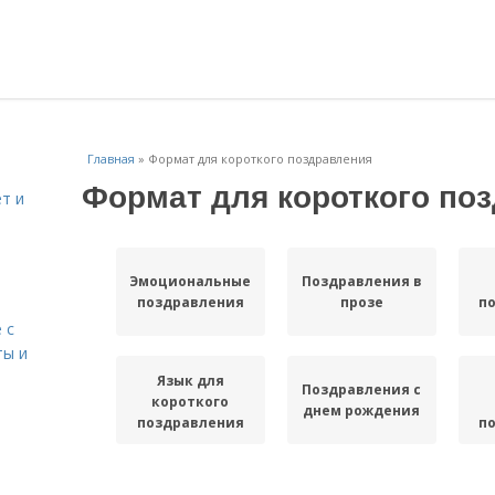
Главная
»
Формат для короткого поздравления
Формат для короткого по
т и
Эмоциональные
Поздравления в
поздравления
прозе
п
 с
ты и
Язык для
Поздравления с
короткого
днем рождения
поздравления
п