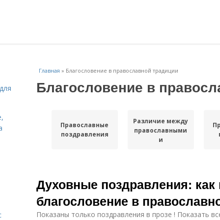
Главная
»
Благословение в православной традиции
Благословение в правосл
для
,
Различие между
Православные
П
а
православными
поздравления
и
Духовные поздравления: как
благословение в православн
Показаны только поздравления в прозе ! Показать вс
с