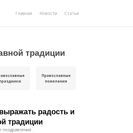
Главная
Новости
Статьи
авной традиции
равославные
Православные
праздники
пожелания
 выражать радость и
ой традиции
е поздравления .