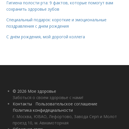
Гигиена полости рта: 9 фактов, которые помогут вам
сохранить здоровье зубов
Специальный подарок: короткие и эмоциональные
поздравления с днем рождения
С днём рождения, мой дорогой коллега
© 2026 Мое здоровье
Заботься о своем здоровье с нами!
Контакты
Пользовательское соглашение
Политика конфидециальности
г. Москва, ЮВАО, Лефортово, Завода Серп и Молот
проезд 10, м. Авиамоторная