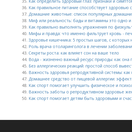
35.
Как определить здоровый глаз: признаки и симпт
36.
Как правильное питание способствует здоровью с
37.
Домашние животные: список популярных домашни
38.
Миф или реальность: бады и витамины это одно и
39.
Как правильно выполнять упражнения по физкульт
40.
Мифы и правда: что именно фильтрует кровь - печ
41.
Здоровье кишечника: 5 простых шагов, с которых
42.
Роль врача отоларинголога в лечении заболеваний
43.
Секреты роста: как влияет сон на ваше тело
44.
Вода - жизненно важный ресурс природы: как она
45.
Без аллергических реакций: простой способ вывес
46.
Важность здоровья репродуктивной системы: как
47.
Домашнее средство от пищевой аллергии: эффект
48.
Как спорт помогает улучшить физическое и психол
49.
Важность заботы о репродуктивном здоровье же
50.
Как спорт помогает детям быть здоровыми и сча