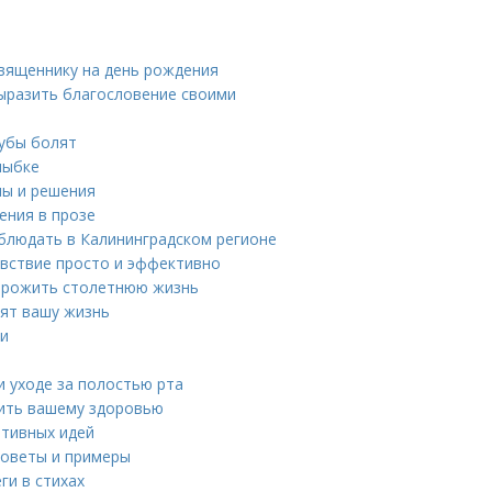
священнику на день рождения
выразить благословение своими
зубы болят
лыбке
ны и решения
ения в прозе
блюдать в Калининградском регионе
увствие просто и эффективно
к прожить столетнюю жизнь
нят вашу жизнь
ни
 уходе за полостью рта
дить вашему здоровью
ативных идей
советы и примеры
ги в стихах