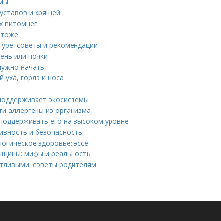
омы
уставов и хрящей
х питомцев
 тоже
уре: советы и рекомендации
ень или почки
 нужно начать
 уха, горла и носа
 поддерживает экосистемы
ти аллергены из организма
 поддерживать его на высоком уровне
ивность и безопасность
огическое здоровье: эссе
нщины: мифы и реальность
стливыми: советы родителям