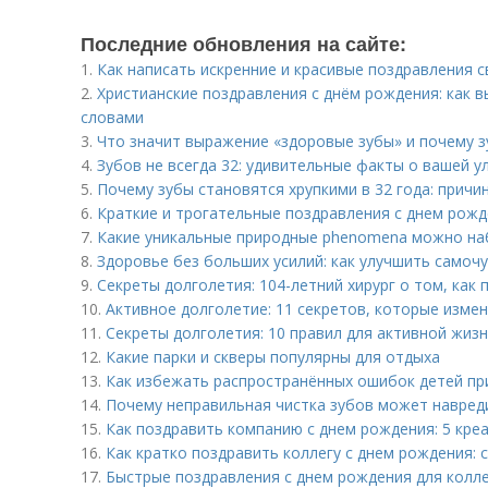
Последние обновления на сайте:
1.
Как написать искренние и красивые поздравления 
2.
Христианские поздравления с днём рождения: как 
словами
3.
Что значит выражение «здоровые зубы» и почему 
4.
Зубов не всегда 32: удивительные факты о вашей у
5.
Почему зубы становятся хрупкими в 32 года: причи
6.
Краткие и трогательные поздравления с днем рожд
7.
Какие уникальные природные phenomena можно на
8.
Здоровье без больших усилий: как улучшить самоч
9.
Секреты долголетия: 104-летний хирург о том, ка
10.
Активное долголетие: 11 секретов, которые изме
11.
Секреты долголетия: 10 правил для активной жиз
12.
Какие парки и скверы популярны для отдыха
13.
Как избежать распространённых ошибок детей при
14.
Почему неправильная чистка зубов может навре
15.
Как поздравить компанию с днем рождения: 5 кре
16.
Как кратко поздравить коллегу с днем рождения: 
17.
Быстрые поздравления с днем рождения для колле