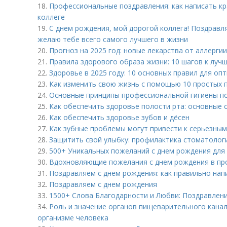
18.
Профессиональные поздравления: как написать к
коллеге
19.
С днем рождения, мой дорогой коллега! Поздравл
желаю тебе всего самого лучшего в жизни
20.
Прогноз на 2025 год: новые лекарства от аллергии
21.
Правила здорового образа жизни: 10 шагов к луч
22.
Здоровье в 2025 году: 10 основных правил для оп
23.
Как изменить свою жизнь с помощью 10 простых 
24.
Основные принципы профессиональной гигиены по
25.
Как обеспечить здоровье полости рта: основные 
26.
Как обеспечить здоровье зубов и дёсен
27.
Как зубные проблемы могут привести к серьезны
28.
Защитить свой улыбку: профилактика стоматолог
29.
500+ Уникальных пожеланий с днем рождения дл
30.
Вдохновляющие пожелания с днем рождения в пр
31.
Поздравляем с днем рождения: как правильно нап
32.
Поздравляем с днем рождения
33.
1500+ Слова Благодарности и Любви: Поздравлен
34.
Роль и значение органов пищеварительного кана
организме человека