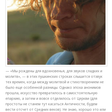
— «Мы рождены для вдохновенья, для звуков сладких и
молитв», — в этих пушкинских строках слышится отзвук
тех времен, когда между молитвой и стихотворением не
было еще особенной разницы. Однако эпоха анонимов
прошла, искусство превратилось в самостоятельную
епархию, а затем и вовсе отделилось от Церкви (для
простоты не станем тут касаться Античности, будем
вести отсчет от Средних веков). Не знаю, хорошо это или