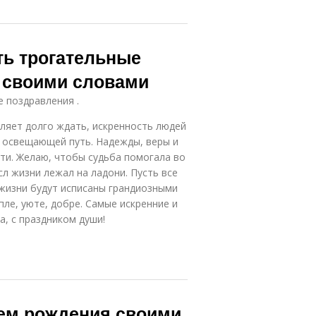
ть трогательные
 своими словами
е поздравления .
вляет долго ждать, искренность людей
, освещающей путь. Надежды, веры и
ти. Желаю, чтобы судьба помогала во
сл жизни лежал на ладони. Пусть все
 жизни будут исписаны грандиозными
пле, уюте, добре. Самые искренние и
а, с праздником души!
нем рождения своими