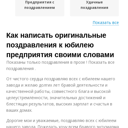
Предприятия с
Удачные
поздравлением
поздравления
Показать все
Как написать оригинальные
Поздравления с
Высказывания в
юбилеем
поздравлении
поздравления к юбилею
предприятия своими словами
Показаны только поздравления в прозе ! Показать все
поздравления .
От чистого сердца поздравляю всех с юбилеем нашего
завода и желаю долгих лет бравой деятельности и
качественной работы, совместного блага и высокой
целеустремлённости, значительных достижений и
блестящих результатов, высоких зарплат и счастья в
ваших домах.
Дорогие мои и уважаемые, поздравляю всех с юбилеем
нашего завода. Пожелать хочу всем бравого энтузиазма