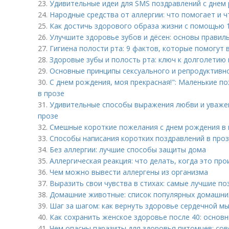
23.
Удивительные идеи для SMS поздравлений с днем
24.
Народные средства от аллергии: что помогает и ч
25.
Как достичь здорового образа жизни с помощью 
26.
Улучшите здоровье зубов и дёсен: основы правил
27.
Гигиена полости рта: 9 фактов, которые помогут 
28.
Здоровые зубы и полость рта: ключ к долголетию 
29.
Основные принципы сексуального и репродуктивн
30.
С днем рождения, моя прекрасная!": Маленькие п
в прозе
31.
Удивительные способы выражения любви и уваже
прозе
32.
Смешные короткие пожелания с днем рождения в 
33.
Способы написания коротких поздравлений в про
34.
Без аллергии: лучшие способы защиты дома
35.
Аллергическая реакция: что делать, когда это про
36.
Чем можно вывести аллергены из организма
37.
Выразить свои чувства в стихах: самые лучшие по
38.
Домашние животные: список популярных домашни
39.
Шаг за шагом: как вернуть здоровье сердечной м
40.
Как сохранить женское здоровье после 40: основ
41.
Чем опасны паразиты для здоровья питомцев: со