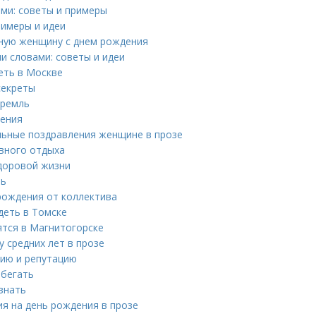
ми: советы и примеры
римеры и идеи
вную женщину с днем рождения
и словами: советы и идеи
еть в Москве
секреты
Кремль
шения
льные поздравления женщине в прозе
ивного отдыха
здоровой жизни
нь
рождения от коллектива
деть в Томске
ятся в Магнитогорске
 средних лет в прозе
ию и репутацию
збегать
знать
я на день рождения в прозе