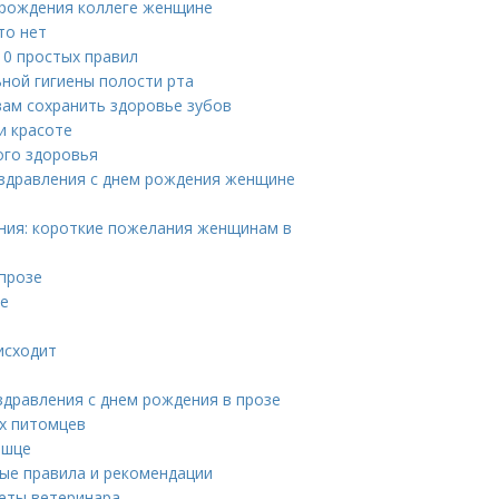
 рождения коллеге женщине
то нет
10 простых правил
ьной гигиены полости рта
вам сохранить здоровье зубов
и красоте
ого здоровья
оздравления с днем рождения женщине
ния: короткие пожелания женщинам в
прозе
зе
исходит
здравления с днем рождения в прозе
х питомцев
ышце
ные правила и рекомендации
веты ветеринара