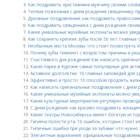
3.
Как поздравить христианина-мужчину своими слова
4.
Теплые пожелания с днем рождения священнику: п
5.
Духовные поздравления: как поздравить правосла
6.
Как поздравить священника с днем рождения своим
7.
Какие уникальные музейные экспонаты можно увид
8.
Как сохранить крепкие зубы после 50 лет: главные 
9.
Необычные места Москвы: что стоит посмотреть 
10.
Почему зубы темнеют с возрастом: причины и ре
11.
Счастливого дня рождения! Как написать оригина
12.
Какие парки в Кургане самые популярные для акт
13.
Активное долголетие: 10 главных заповедей для 
14.
Эффективно и просто: 10 способов продлить жиз
15.
Как написать оригинальные поздравления с днем 
16.
Какие уникальные музейные экспонаты можно уви
17.
Какие культурные мероприятия регулярно провод
18.
С днем рождения: как красиво поздравить женщину
19.
Какие театры Новосибирска имеют богатую истор
20.
Гигиена полости рта: 10 ошибок, которых стоит и
21.
Типичные ошибки при уходе за зубами: что нужно 
22.
Элегантные выражения: официальные поздравлени