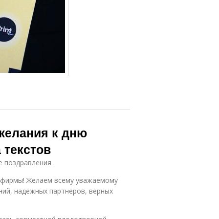
желания к дню
 текстов
е поздравления .
м фирмы! Желаем всему уважаемому
ий, надежных партнеров, верных