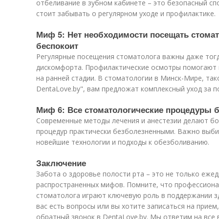
отбеливание в зубном кабинете – это безопасный спо
стоит забывать о регулярном уходе и профилактике.
Миф 5: Нет необходимости посещать стомато
беспокоит
Регулярные посещения стоматолога важны даже тогд
дискомфорта. Профилактические осмотры помогают
на ранней стадии. В стоматологии в Минск-Мире, так
DentaLove.by", вам предложат комплексный уход за п
Миф 6: Все стоматологические процедуры 
Современные методы лечения и анестезии делают б
процедур практически безболезненными. Важно выбир
новейшие технологии и подходы к обезболиванию.
Заключение
Забота о здоровье полости рта – это не только ежед
распространенных мифов. Помните, что профессиона
стоматолога играют ключевую роль в поддержании зд
вас есть вопросы или вы хотите записаться на прием
обратный звонок в DentaLove.by. Мы ответим на все