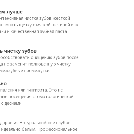
тем лучше
нтенсивная чистка зубов жесткой
ьзовать щетку с мягкой щетиной и не
тки и качественная зубная паста
ь чистку зубов
способствовать очищению зубов после
да не заменит полноценную чистку
т межзубные промежутки.
ьно
паления или гингивита. Это не
рные посещения стоматологической
с деснами.
здоровья. Натуральный цвет зубов
е идеально белым. Профессиональное