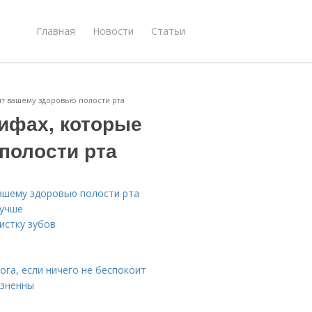
Главная
Новости
Статьи
ят вашему здоровью полости рта
мифах, которые
полости рта
вашему здоровью полости рта
лучше
истку зубов
га, если ничего не беспокоит
езненны