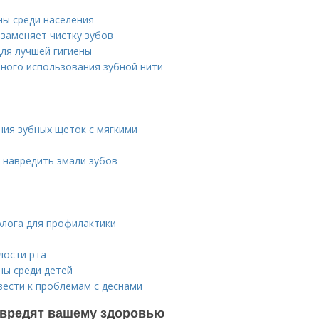
ны среди населения
заменяет чистку зубов
для лучшей гигиены
ьного использования зубной нити
ния зубных щеток с мягкими
 навредить эмали зубов
олога для профилактики
лости рта
ны среди детей
вести к проблемам с деснами
 вредят вашему здоровью