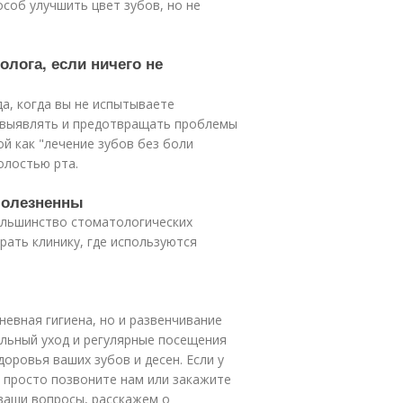
соб улучшить цвет зубов, но не
лога, если ничего не
а, когда вы не испытываете
 выявлять и предотвращать проблемы
ой как "лечение зубов без боли
олостью рта.
болезненны
ольшинство стоматологических
ать клинику, где используются
невная гигиена, но и развенчивание
льный уход и регулярные посещения
оровья ваших зубов и десен. Если у
, просто позвоните нам или закажите
 ваши вопросы, расскажем о