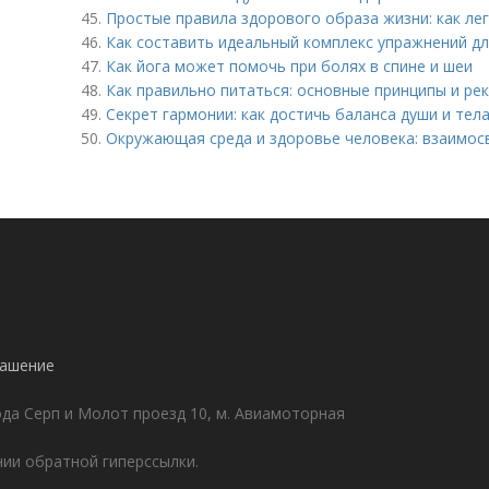
45.
Простые правила здорового образа жизни: как ле
46.
Как составить идеальный комплекс упражнений дл
47.
Как йога может помочь при болях в спине и шеи
48.
Как правильно питаться: основные принципы и ре
49.
Секрет гармонии: как достичь баланса души и тел
50.
Окружающая среда и здоровье человека: взаимос
!
лашение
да Серп и Молот проезд 10, м. Авиамоторная
ии обратной гиперссылки.