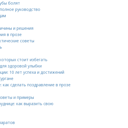
зубы болят
 полное руководство
дам
ричины и решения
ния в прозе
ктические советы
ь
которых стоит избегать
 для здоровой улыбки
ии: 10 лет успеха и достижений
Кургане
: как сделать поздравление в прозе
советы и примеры
уднице: как выразить свою
паратов