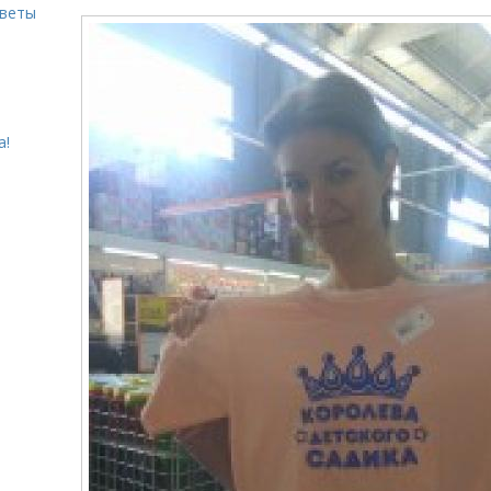
оветы
а!