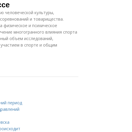
ссе
ю человеческой культуры,
 соревнований и товарищества.
а физическое и психическое
учение многогранного влияния спорта
рный объем исследований,
участием в спорте и общим
тний период
дравлений
евска
происходит