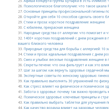
25.
Афиша концерта группы Бутырка в Усть-Илимске: 
26.
Психологическое благополучие: что такое шкала 
27.
Основные принципы профессиональной гигиены по
28.
Откройте для себя 10 способов сделать своего б
29.
Стихи и проза: короткое поздравление женщине
30.
С юбилеем, прекрасная женщина
31.
Народные средства от аллергии: что помогает и ч
32.
1400+ коротких поздравлений с днем рождения в 
вашего близкого человека
33.
Природные средства для борьбы с аллергией: 10 
34.
Стихи и проза: идеальные поздравления с днем р
35.
Смех и улыбки: веселые поздравления женщине в 
36.
Секреты печени: что она фильтрует и как это вли
37.
Шаг за шагом: как вернуть здоровье сердечной м
38.
Экспертные советы по женскому здоровью: гинек
39.
Как правильно выполнять 30 упражнений по физку
40.
Как стресс влияет на физическое и психическое з
41.
Забота о здоровье: почему так важно проводить 
42.
Психическое здоровье: ключевые принципы и стра
43.
Как правильно выбрать таблетки для улучшения 
44.
Как качество воздуха влияет на здоровье человек