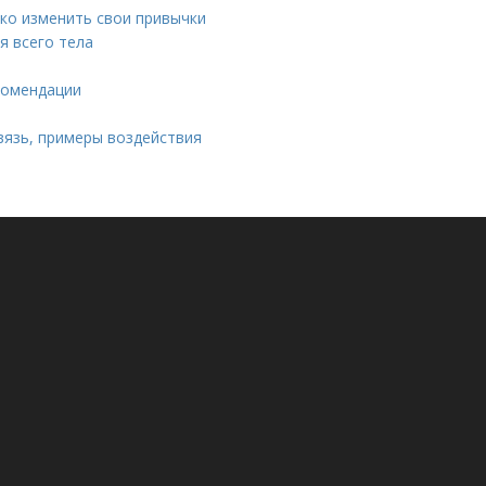
гко изменить свои привычки
я всего тела
комендации
а
вязь, примеры воздействия