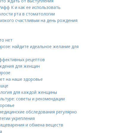
что ждать от выступления
Рифф К и как ее использовать
лости рта в стоматологии
лизкого счастливым на день рождения
то нет
прозе: найдите идеальное желание для
эффективных рецептов
ождения для женщин
прозе
яет на наше здоровье
ышце
ология для каждой женщины
льтуре: советы и рекомендации
доровье
медицинские обследования регулярно
тегии укрепления
пищеварения и обмена веществ
а