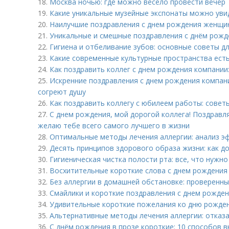
18.
Москва ночью: где можно весело провести вечер
19.
Какие уникальные музейные экспонаты можно уви
20.
Наилучшие поздравления с днем рождения женщин
21.
Уникальные и смешные поздравления с днём рожд
22.
Гигиена и отбеливание зубов: основные советы д
23.
Какие современные культурные пространства ест
24.
Как поздравить коллег с днем рождения компании
25.
Искренние поздравления с днем рождения компани
согреют душу
26.
Как поздравить коллегу с юбилеем работы: советы
27.
С днем рождения, мой дорогой коллега! Поздравл
желаю тебе всего самого лучшего в жизни
28.
Оптимальные методы лечения аллергии: анализ э
29.
Десять принципов здорового образа жизни: как д
30.
Гигиеническая чистка полости рта: все, что нужно
31.
Восхитительные короткие слова с днем рождения 
32.
Без аллергии в домашней обстановке: проверенн
33.
Смайлики и короткие поздравления с днем рожден
34.
Удивительные короткие пожелания ко дню рожде
35.
Альтернативные методы лечения аллергии: отказа
36.
С днём рождения в прозе короткие: 10 способов в