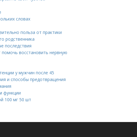
е
кольких словах
твительно польза от практики
го родственника
ые последствия
т помочь восстановить нервную
тенции у мужчин после 45
твия и способы предотвращения
мания
и функции
й 100 мг 50 шт