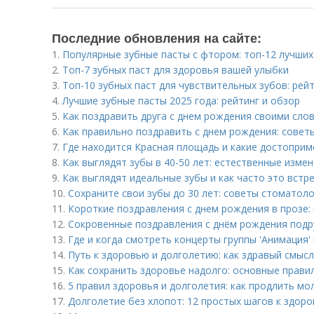
Последние обновления на сайте:
1.
Популярные зубные пасты с фтором: топ-12 лучших
2.
Топ-7 зубных паст для здоровья вашей улыбки
3.
Топ-10 зубных паст для чувствительных зубов: рей
4.
Лучшие зубные пасты 2025 года: рейтинг и обзор
5.
Как поздравить друга с днем рождения своими слов
6.
Как правильно поздравить с днем рождения: советы
7.
Где находится Красная площадь и какие достопри
8.
Как выглядят зубы в 40-50 лет: естественные изме
9.
Как выглядят идеальные зубы и как часто это встр
10.
Сохраните свои зубы до 30 лет: советы стоматол
11.
Короткие поздравления с днем рождения в прозе: 
12.
Сокровенные поздравления с днём рождения подр
13.
Где и когда смотреть концерты группы 'Анимация'
14.
Путь к здоровью и долголетию: как здравый смыс
15.
Как сохранить здоровье надолго: основные прави
16.
5 правил здоровья и долголетия: как продлить мо
17.
Долголетие без хлопот: 12 простых шагов к здор