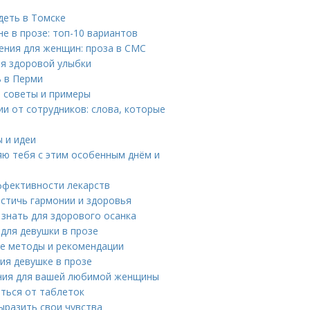
деть в Томске
е в прозе: топ-10 вариантов
ения для женщин: проза в СМС
ля здоровой улыбки
ь в Перми
: советы и примеры
и от сотрудников: слова, которые
 и идеи
яю тебя с этим особенным днём и
ффективности лекарств
остичь гармонии и здоровья
 знать для здорового осанка
для девушки в прозе
ые методы и рекомендации
ия девушке в прозе
ния для вашей любимой женщины
ться от таблеток
ыразить свои чувства