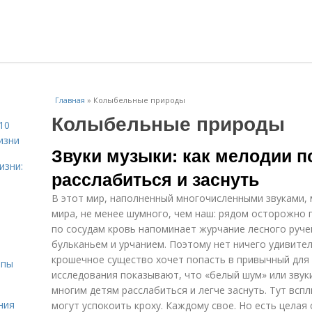
Главная
»
Колыбельные природы
Колыбельные природы
10
изни
Звуки музыки: как мелодии 
изни:
расслабиться и заснуть
В этот мир, наполненный многочисленными звуками, 
мира, не менее шумного, чем наш: рядом осторожно 
по сосудам кровь напоминает журчание лесного руче
бульканьем и урчанием. Поэтому нет ничего удивите
крошечное существо хочет попасть в привычный для
ипы
исследования показывают, что «белый шум» или звук
многим детям расслабиться и легче заснуть. Тут вспл
ния
могут успокоить кроху. Каждому свое. Но есть целая