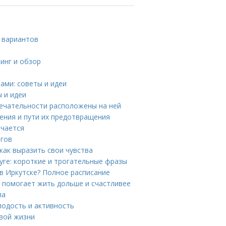
 вариантов
тинг и обзор
ами: советы и идеи
 и идеи
мечательности расположены на ней
нения и пути их предотвращения
ечается
огов
как выразить свои чувства
уге: короткие и трогательные фразы
 в Иркутске? Полное расписание
л помогает жить дольше и счастливее
ла
лодость и активность
овой жизни