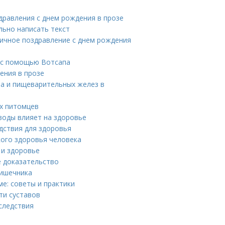
дравления с днем рождения в прозе
льно написать текст
оничное поздравление с днем рождения
 с помощью Вотсапа
ения в прозе
ла и пищеварительных желез в
х питомцев
воды влияет на здоровье
едствия для здоровья
ого здоровья человека
 и здоровье
е доказательство
кишечника
е: советы и практики
ти суставов
следствия