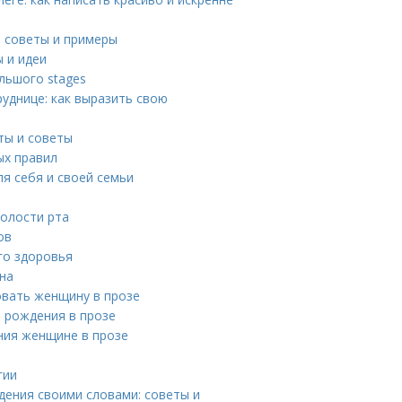
: советы и примеры
 и идеи
льшого stages
уднице: как выразить свою
ты и советы
ых правил
я себя и своей семьи
полости рта
ов
го здоровья
на
овать женщину в прозе
 рождения в прозе
ния женщине в прозе
гии
дения своими словами: советы и