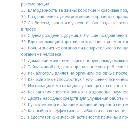
рекомендации
35.
Благодарность за жизнь: короткие и красивые поз
36.
Поздравление с днем рождения в прозе: как прави
37.
С юбилеем, счастья и успехов!": Как создать лак
в прозе
38.
С днем рождения, дружище! Лучшие поздравления
39.
Вдохновляющие короткие пожелания с днем рожд
40.
Роль и значение органов пищеварительного кана
организме человека
41.
Домашние животные: список популярных домашни
42.
Тайна живой воды: как правильное употребление 
43.
Как алкоголь влияет на организм: основные посл
44.
Как животные способствуют улучшению психическ
45.
Инспирация и мотивация: лучшие цитаты о спорте
46.
Как занятия спортом влияют на здоровье: научно
47.
Десять народных средств для улучшения работы 
48.
Путь к мирной и сбалансированной нервной систем
49.
Как выбрать эффективные таблетки от скованнос
50.
Недостаток физической активности: причины и по