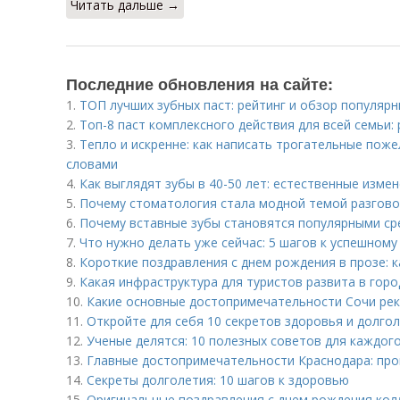
Читать дальше →
Последние обновления на сайте:
1.
ТОП лучших зубных паст: рейтинг и обзор популяр
2.
Топ-8 паст комплексного действия для всей семьи:
3.
Тепло и искренне: как написать трогательные пож
словами
4.
Как выглядят зубы в 40-50 лет: естественные изме
5.
Почему стоматология стала модной темой разгов
6.
Почему вставные зубы становятся популярными с
7.
Что нужно делать уже сейчас: 5 шагов к успешном
8.
Короткие поздравления с днем рождения в прозе: к
9.
Какая инфраструктура для туристов развита в горо
10.
Какие основные достопримечательности Сочи ре
11.
Откройте для себя 10 секретов здоровья и долго
12.
Ученые делятся: 10 полезных советов для каждог
13.
Главные достопримечательности Краснодара: про
14.
Секреты долголетия: 10 шагов к здоровью
15.
Оригинальные поздравления с днем рождения колле