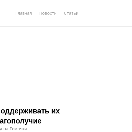
Главная
Новости
Статьи
 поддерживать их
лагополучие
руппа Темочки