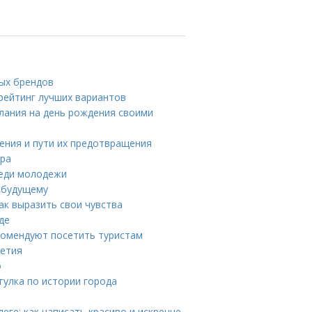
ных брендов
 рейтинг лучших вариантов
елания на день рождения своими
нения и пути их предотвращения
ора
реди молодежи
у будущему
ак выразить свои чувства
де
комендуют посетить туристам
летия
о
гулка по истории города
ге: как написать красиво и искренне