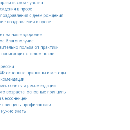
ыразить свои чувства
ождения в прозе
 поздравления с днем рождения
кие поздравления в прозе
яет на наше здоровье
ое благополучие
твительно польза от практики
о происходит с телом после
прессии
бЖ: основные принципы и методы
рекомендации
мы: советы и рекомендации
ого возраста: основные принципы
и бессонницей
ые принципы профилактики
 нужно знать