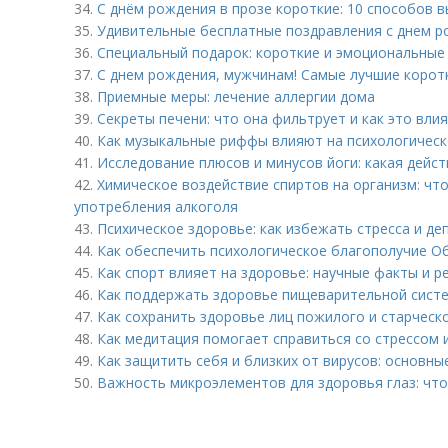
34.
С днём рождения в прозе короткие: 10 способов в
35.
Удивительные бесплатные поздравления с днем р
36.
Специальный подарок: короткие и эмоциональные
37.
С днем рождения, мужчинам! Самые лучшие корот
38.
Приемные меры: лечение аллергии дома
39.
Секреты печени: что она фильтрует и как это вли
40.
Как музыкальные риффы влияют на психологическ
41.
Исследование плюсов и минусов йоги: какая дейс
42.
Химическое воздействие спиртов на организм: чт
употребления алкоголя
43.
Психическое здоровье: как избежать стресса и де
44.
Как обеспечить психологическое благополучие О
45.
Как спорт влияет на здоровье: научные факты и 
46.
Как поддержать здоровье пищеварительной систе
47.
Как сохранить здоровье лиц пожилого и старческ
48.
Как медитация помогает справиться со стрессом 
49.
Как защитить себя и близких от вирусов: основн
50.
Важность микроэлементов для здоровья глаз: что