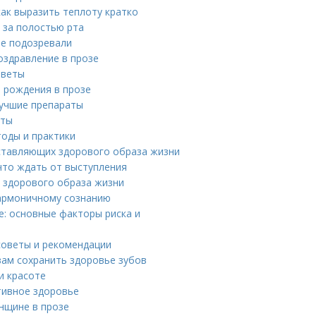
ак выразить теплоту кратко
 за полостью рта
не подозревали
оздравление в прозе
оветы
 рождения в прозе
лучшие препараты
пты
тоды и практики
оставляющих здорового образа жизни
что ждать от выступления
я здорового образа жизни
гармоничному сознанию
е: основные факторы риска и
советы и рекомендации
вам сохранить здоровье зубов
и красоте
тивное здоровье
нщине в прозе