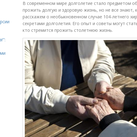
В современном мире долголетие стало предметом о
прожить долгую и здоровую жизнь, но не все знают, 
расскажем о необыкновенном случае 104-летнего хир
урсии
секретами долголетия. Его опыт и советы могут стат
кто стремится прожить столетнюю жизнь.
!":
ыми