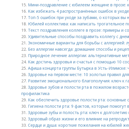
15.
Мини-поздравление с юбилеем женщине в прозе: к
16.
Как избежать 4 распространённых ошибок в уходе
17.
Топ-5 ошибок при уходе за зубами, о которых вы 
18.
Юбилей коллектива: как написать трогательное п
19.
Текст поздравления коллеге в прозе: примеры и с
20.
Удивительные способы поздравить коллегу с днем
21.
Экономичные варианты для борьбы с аллергией: 
22.
Без аллергии навсегда: домашние способы и реце
23.
Природное лечение аллергии: альтернативные ме
24.
Как достичь здоровья и счастья с помощью 10 с
25.
Афиша концерта группы Бутырка в Усть-Илимске: 
26.
Здоровье на первом месте: 10 золотых правил дл
27.
Развитие эмоционального благополучия: ключ к 
28.
Здоровье зубов и полости рта в пожилом возраст
профилактика
29.
Как обеспечить здоровье полости рта: основные 
30.
Гигиена полости рта: 9 фактов, которые помогут 
31.
Здоровые зубы и полость рта: ключ к долголетию 
32.
Здоровый образ жизни и его влияние на репродук
33.
Сердце и душа: короткие пожелания на юбилей же