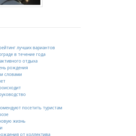
 рейтинг лучших вариантов
граде в течение года
 активного отдыха
день рождения
ми словами
лет
происходит
 руководство
комендуют посетить туристам
розе
оровую жизнь
ни
рождения от коллектива