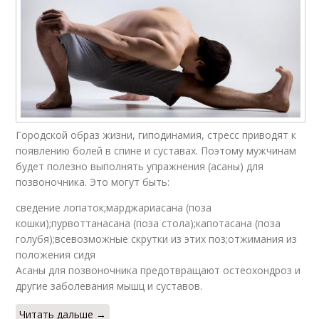
Городской образ жизни, гиподинамия, стресс приводят к
появлению болей в спине и суставах. Поэтому мужчинам
будет полезно выполнять упражнения (асаны) для
позвоночника. Это могут быть:
сведение лопаток;марджариасана (поза
кошки);пурвоттанасана (поза стола);капотасана (поза
голубя);всевозможные скрутки из этих поз;отжимания из
положения сидя
Асаны для позвоночника предотвращают остеохондроз и
другие заболевания мышц и суставов.
Читать дальше →