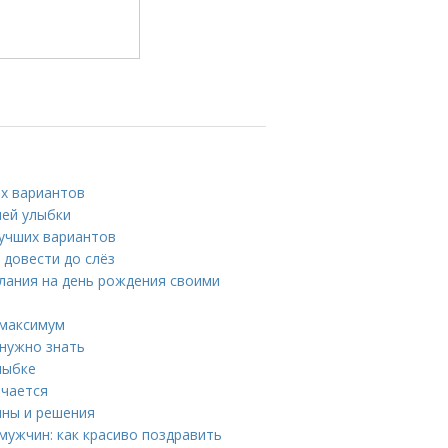
их вариантов
шей улыбки
лучших вариантов
 довести до слёз
елания на день рождения своими
 максимум
 нужно знать
лыбке
ечается
ины и решения
мужчин: как красиво поздравить