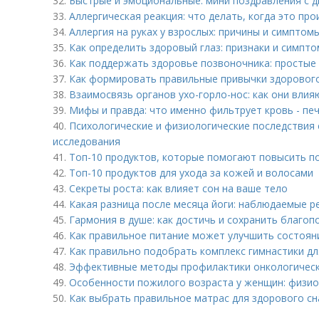
32.
Быстрые и эмоциональные: мини поздравления с д
33.
Аллергическая реакция: что делать, когда это про
34.
Аллергия на руках у взрослых: причины и симптом
35.
Как определить здоровый глаз: признаки и симпт
36.
Как поддержать здоровье позвоночника: простые
37.
Как формировать правильные привычки здорового
38.
Взаимосвязь органов ухо-горло-нос: как они влияю
39.
Мифы и правда: что именно фильтрует кровь - печ
40.
Психологические и физиологические последствия 
исследования
41.
Топ-10 продуктов, которые помогают повысить п
42.
Топ-10 продуктов для ухода за кожей и волосами
43.
Секреты роста: как влияет сон на ваше тело
44.
Какая разница после месяца йоги: наблюдаемые р
45.
Гармония в душе: как достичь и сохранить благоп
46.
Как правильное питание может улучшить состоян
47.
Как правильно подобрать комплекс гимнастики д
48.
Эффективные методы профилактики онкологически
49.
Особенности пожилого возраста у женщин: физио
50.
Как выбрать правильное матрас для здорового сн