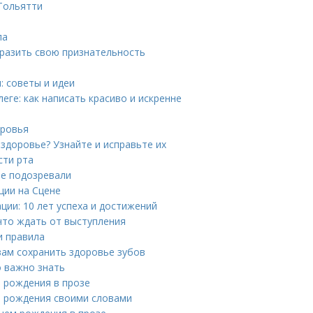
Тольятти
ла
ыразить свою признательность
: советы и идеи
ге: как написать красиво и искренне
оровья
 здоровье? Узнайте и исправьте их
сти рта
не подозревали
ции на Сцене
ии: 10 лет успеха и достижений
что ждать от выступления
и правила
вам сохранить здоровье зубов
о важно знать
 рождения в прозе
м рождения своими словами