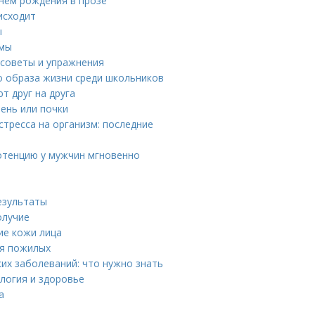
нем рождения в прозе
исходит
ы
омы
 советы и упражнения
 образа жизни среди школьников
т друг на друга
ень или почки
стресса на организм: последние
отенцию у мужчин мгновенно
езультаты
олучие
ие кожи лица
ля пожилых
х заболеваний: что нужно знать
логия и здоровье
а