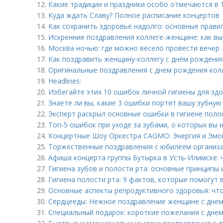
12.
Какие традиции и праздники особо отмечаются в 
13.
Куда ждать Славу? Полное расписание концертов
14.
Как сохранить здоровье надолго: основные прави
15.
Искренние поздравления коллеге-женщине: как в
16.
Москва ночью: где можно весело провести вечер
17.
Как поздравить женщину-коллегу с днём рождения
18.
Оригинальные поздравления с днем рождения колле
19.
Headlines:
20.
Избегайте этих 10 ошибок личной гигиены для зд
21.
Знаете ли вы, какие 3 ошибки портят вашу зубную
22.
Эксперт раскрыл основные ошибки в гигиене поло
23.
Топ-5 ошибок при уходе за зубами, о которых вы 
24.
Концертные Шоу Оркестра CAGMO: Энергия и Эмо
25.
Торжественные поздравления с юбилеем организац
26.
Афиша концерта группы Бутырка в Усть-Илимске: 
27.
Гигиена зубов и полости рта: основные принципы 
28.
Гигиена полости рта: 9 фактов, которые помогут 
29.
Основные аспекты репродуктивного здоровья: чт
30.
Сердцееды: Нежное поздравление женщине с днем
31.
Специальный подарок: короткие пожелания с дне