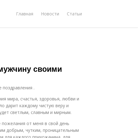
Главная
Новости
Статьи
-мужчину своими
е поздравления .
ия мира, счастья, здоровья, любви и
ло дарит каждому чистую веру и
удет светлым, славным и мирным.
е пожелания от меня в свой день
ким добрым, чутким, проницательным
ем для каждого прихожанина, для