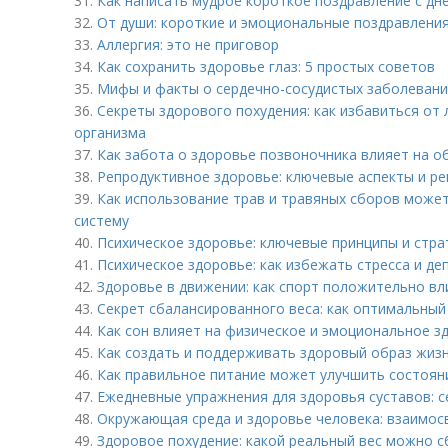
31.
Как написать мудрое короткое поздравление с дн
32.
От души: короткие и эмоциональные поздравлени
33.
Аллергия: это не приговор
34.
Как сохранить здоровье глаз: 5 простых советов
35.
Мифы и факты о сердечно-сосудистых заболевания
36.
Секреты здорового похудения: как избавиться от
организма
37.
Как забота о здоровье позвоночника влияет на 
38.
Репродуктивное здоровье: ключевые аспекты и р
39.
Как использование трав и травяных сборов може
систему
40.
Психическое здоровье: ключевые принципы и стра
41.
Психическое здоровье: как избежать стресса и де
42.
Здоровье в движении: как спорт положительно вл
43.
Секрет сбалансированного веса: как оптимальный
44.
Как сон влияет на физическое и эмоциональное з
45.
Как создать и поддерживать здоровый образ жизн
46.
Как правильное питание может улучшить состоян
47.
Ежедневные упражнения для здоровья суставов: 
48.
Окружающая среда и здоровье человека: взаимос
49.
Здоровое похудение: какой реальный вес можно с