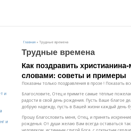
Главная
»
Трудные времена
Трудные времена
Как поздравить христианина
словами: советы и примеры
Показаны только поздравления в прозе ! Показать вс
т и
Благословите, Отец и примите самые тёплые пожелан
радости в свой день рождения. Пусть Ваше благое де
добрую надежду, пусть в Вашей жизни каждый день б
а
Прошу благословить меня, Отец, и принять искренни
нг и
рожденья. От души желаю Вам всегда оставаться та
человеком, истинным слугой Бога, с открытым сердц