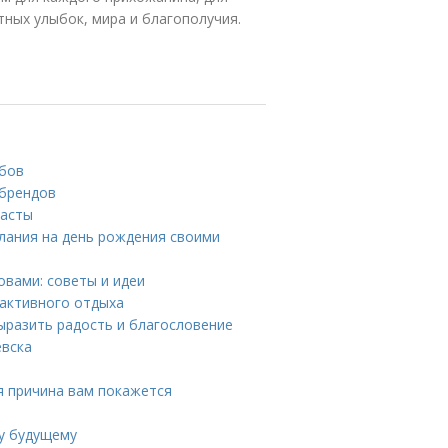
тных улыбок, мира и благополучия.
убов
 брендов
пасты
елания на день рождения своими
овами: советы и идеи
 активного отдыха
выразить радость и благословение
евска
я причина вам покажется
му будущему