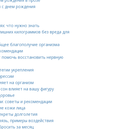
ем рождения в прозе
я с днем рождения
х: что нужно знать
 лишних килограммов без вреда для
общее благополучие организма
екомендации
т помочь восстановить нервную
тегии укрепления
прессии
ияет на организм
 сон влияет на вашу фигуру
доровье
и: советы и рекомендации
ие кожи лица
секреты долголетия
вязь, примеры воздействия
бросить за месяц