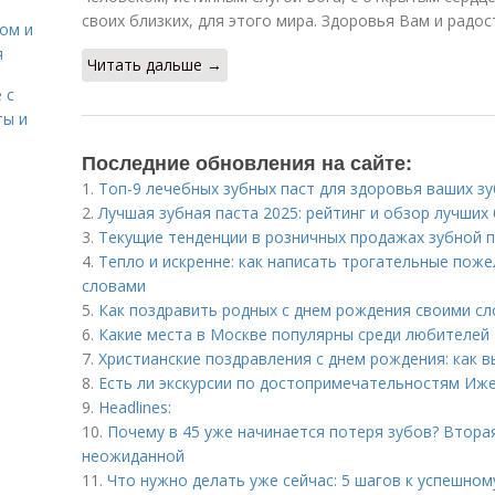
своих близких, для этого мира. Здоровья Вам и радос
сом и
я
Читать дальше →
 с
ты и
Последние обновления на сайте:
1.
Топ-9 лечебных зубных паст для здоровья ваших з
2.
Лучшая зубная паста 2025: рейтинг и обзор лучших
3.
Текущие тенденции в розничных продажах зубной 
4.
Тепло и искренне: как написать трогательные пож
словами
5.
Как поздравить родных с днем рождения своими сл
6.
Какие места в Москве популярны среди любителей
7.
Христианские поздравления с днем рождения: как 
8.
Есть ли экскурсии по достопримечательностям Иж
9.
Headlines:
10.
Почему в 45 уже начинается потеря зубов? Втора
неожиданной
11.
Что нужно делать уже сейчас: 5 шагов к успешно