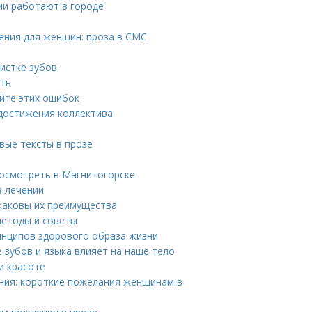
ии работают в городе
ения для женщин: проза в СМС
истке зубов
ать
айте этих ошибок
 достижения коллектива
вые тексты в прозе
осмотреть в Магнитогорске
в лечении
 каковы их преимущества
методы и советы
инципов здорового образа жизни
е зубов и языка влияет на наше тело
и красоте
ния: короткие пожелания женщинам в