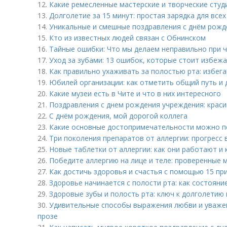
12.
Какие ремесленные мастерские и творческие студ
13.
Долголетие за 15 минут: простая зарядка для всех
14.
Уникальные и смешные поздравления с днём рожд
15.
Кто из известных людей связан с Обнинском
16.
Тайные ошибки: Что мы делаем неправильно при ч
17.
Уход за зубами: 13 ошибок, которые стоит избеж
18.
Как правильно ухаживать за полостью рта: избег
19.
Юбилей организации: как отметить общий путь и
20.
Какие музеи есть в Чите и что в них интересного
21.
Поздравления с днем рождения учреждения: краси
22.
С днём рождения, мой дорогой коллега
23.
Какие основные достопримечательности можно п
24.
Три поколения препаратов от аллергии: прогресс 
25.
Новые таблетки от аллергии: как они работают и
26.
Победите аллергию на лице и теле: проверенные 
27.
Как достичь здоровья и счастья с помощью 15 пр
28.
Здоровье начинается с полости рта: как состояни
29.
Здоровые зубы и полость рта: ключ к долголетию 
30.
Удивительные способы выражения любви и уваже
прозе