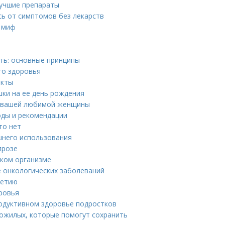
лучшие препараты
сь от симптомов без лекарств
и миф
ть: основные принципы
го здоровья
акты
шки на ее день рождения
я вашей любимой женщины
оды и рекомендации
то нет
шнего использования
прозе
ском организме
е онкологических заболеваний
летию
ровья
одуктивном здоровье подростков
пожилых, которые помогут сохранить