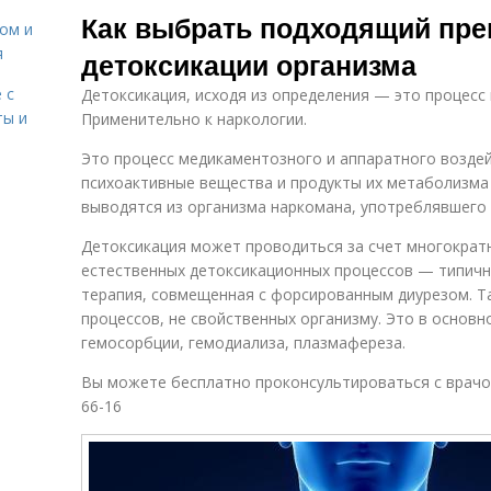
Как выбрать подходящий пре
сом и
я
детоксикации организма
 с
Детоксикация, исходя из определения — это процесс
ты и
Применительно к наркологии.
Это процесс медикаментозного и аппаратного возде
психоактивные вещества и продукты их метаболизма
выводятся из организма наркомана, употреблявшего 
Детоксикация может проводиться за счет многократн
естественных детоксикационных процессов — типич
терапия, совмещенная с форсированным диурезом. Т
процессов, не свойственных организму. Это в основ
гемосорбции, гемодиализа, плазмафереза.
Вы можете бесплатно проконсультироваться с врачом
66-16