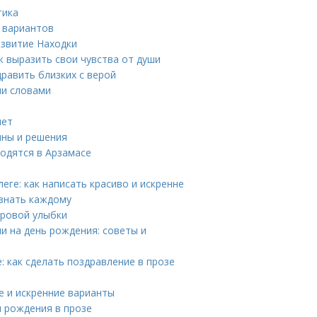
тика
 вариантов
азвитие Находки
к выразить свои чувства от души
равить близких с верой
ми словами
лет
ины и решения
одятся в Арзамасе
ге: как написать красиво и искренне
 знать каждому
оровой улыбки
и на день рождения: советы и
: как сделать поздравление в прозе
е и искренние варианты
м рождения в прозе