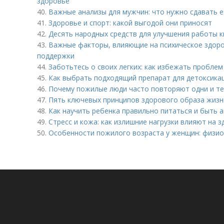
здоровье
40.
Важные анализы для мужчин: что нужно сдавать 
41.
Здоровье и спорт: какой выгодой они приносят
42.
Десять народных средств для улучшения работы 
43.
Важные факторы, влияющие на психическое здоров
поддержки
44.
Заботьтесь о своих легких: как избежать проблем
45.
Как выбрать подходящий препарат для детоксика
46.
Почему пожилые люди часто повторяют одни и те
47.
Пять ключевых принципов здорового образа жизн
48.
Как научить ребенка правильно питаться и быть 
49.
Стресс и кожа: как излишние нагрузки влияют на 
50.
Особенности пожилого возраста у женщин: физио