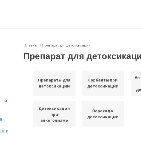
Главная
»
Препарат для детоксикации
Препарат для детоксикац
Ан
Препараты для
Сорбенты при
детоксикации
детоксикации
д
т и
Детоксикация
Переход к
при
детоксикации
а
алкоголизме
нг и