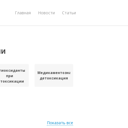
Главная
Новости
Статьи
ии
тиоксиданты
Медикаментозная
при
детоксикация
етоксикации
Показать все