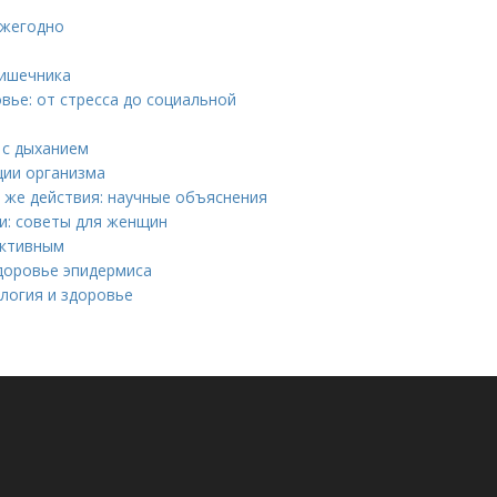
ежегодно
кишечника
ье: от стресса до социальной
 с дыханием
ции организма
 же действия: научные объяснения
и: советы для женщин
активным
здоровье эпидермиса
логия и здоровье