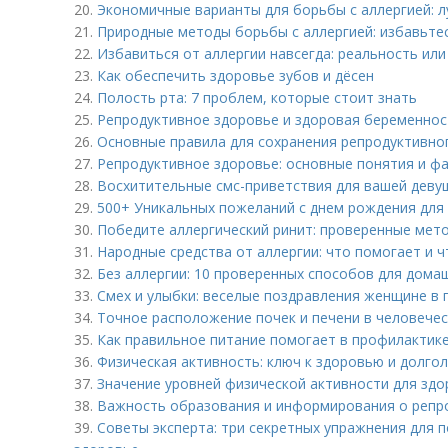
20.
Экономичные варианты для борьбы с аллергией: 
21.
Природные методы борьбы с аллергией: избавьте
22.
Избавиться от аллергии навсегда: реальность ил
23.
Как обеспечить здоровье зубов и дёсен
24.
Полость рта: 7 проблем, которые стоит знать
25.
Репродуктивное здоровье и здоровая беременнос
26.
Основные правила для сохранения репродуктивно
27.
Репродуктивное здоровье: основные понятия и ф
28.
Восхитительные смс-приветствия для вашей деву
29.
500+ Уникальных пожеланий с днем рождения дл
30.
Победите аллергический ринит: проверенные мет
31.
Народные средства от аллергии: что помогает и ч
32.
Без аллергии: 10 проверенных способов для дома
33.
Смех и улыбки: веселые поздравления женщине в 
34.
Точное расположение почек и печени в человече
35.
Как правильное питание помогает в профилактик
36.
Физическая активность: ключ к здоровью и долго
37.
Значение уровней физической активности для здо
38.
Важность образования и информирования о репр
39.
Советы эксперта: три секретных упражнения для 