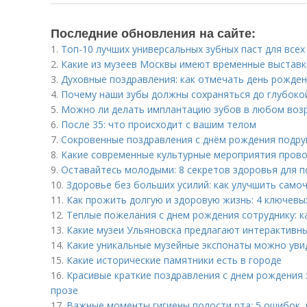
Последние обновления на сайте:
1.
Топ-10 лучших универсальных зубных паст для всех
2.
Какие из музеев Москвы имеют временные выставк
3.
Духовные поздравления: как отмечать день рожден
4.
Почему наши зубы должны сохраняться до глубоко
5.
Можно ли делать имплантацию зубов в любом воз
6.
После 35: что происходит с вашим телом
7.
Сокровенные поздравления с днём рождения подруг
8.
Какие современные культурные мероприятия прово
9.
Оставайтесь молодыми: 8 секретов здоровья для 
10.
Здоровье без больших усилий: как улучшить само
11.
Как прожить долгую и здоровую жизнь: 4 ключевы
12.
Теплые пожелания с днем рождения сотруднику: к
13.
Какие музеи Ульяновска предлагают интерактивны
14.
Какие уникальные музейные экспонаты можно уви
15.
Какие исторические памятники есть в городе
16.
Красивые краткие поздравления с днем рождения 
прозе
17.
Важные моменты гигиены полости рта: 5 ошибок, 