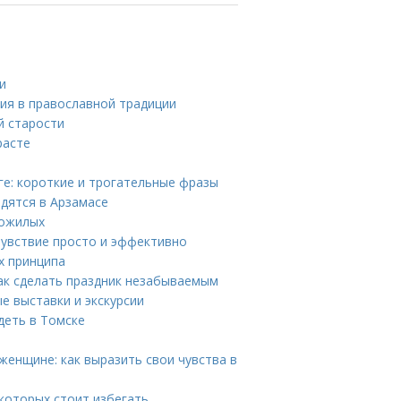
и
ия в православной традиции
й старости
расте
е: короткие и трогательные фразы
дятся в Арзамасе
пожилых
чувствие просто и эффективно
х принципа
ак сделать праздник незабываемым
е выставки и экскурсии
деть в Томске
женщине: как выразить свои чувства в
которых стоит избегать