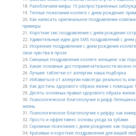
18.
Разоблачаем мифы: 15 распространённых заблужд
19.
Теплые пожелания коллеге с днем рождения: при
20.
Как написать оригинальное поздравление компани
примеры
21.
Короткие смс-поздравления с днём рождения сотр
22.
Удивительные идеи для SMS поздравлений с днем
23.
Искренние поздравления с днем рождения коллеге
свои чувства в прозе
24.
Смешные поздравления коллеге женщине: как пор
25.
Какие основные достопримечательности можно п
26.
Лучшие таблетки от аллергии: наша подборка
27.
Избавиться от аллергии навсегда: реальность ил
28.
Как достичь здорового образа жизни с помощью 
29.
Десять основных правил здорового образа жизни:
30.
Психологическое благополучие и рифф Лепешинский
жизнь
31.
Психологическое благополучие к риффу: как изме
32.
Просто и эффективно: основы ухода за зубами
33.
Скромные пожелания с днем рождения: как порад
34.
Красивые и короткие поздравления для вашей л