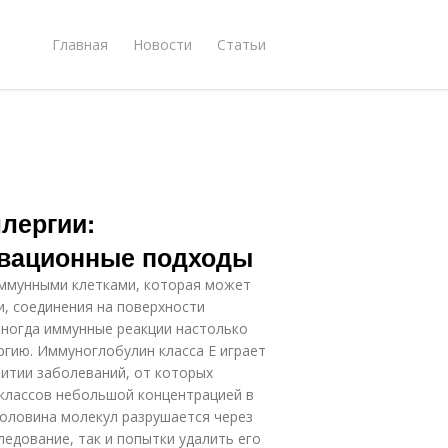
Главная
Новости
Статьи
лергии:
вационные подходы
иммунными клетками, которая может
, соединения на поверхности
 Иногда иммунные реакции настолько
гию. Иммуноглобулин класса Е играет
витии заболеваний, от которых
х классов небольшой концентрацией в
оловина молекул разрушается через
следование, так и попытки удалить его