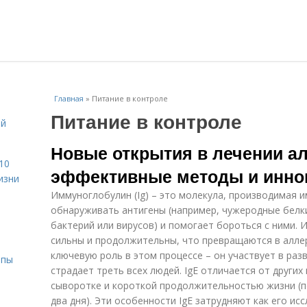
Главная
»
Питание в контроле
Питание в контроле
ой
Новые открытия в лечении ал
10
эффективные методы и инно
изни
Иммуноглобулин (Ig) – это молекула, производимая 
обнаруживать антигены (например, чужеродные белки
бактерий или вирусов) и помогает бороться с ними.
сильны и продолжительны, что превращаются в аллер
ключевую роль в этом процессе – он участвует в раз
ипы
страдает треть всех людей. IgE отличается от други
сыворотке и короткой продолжительностью жизни (п
два дня). Эти особенности IgE затрудняют как его ис