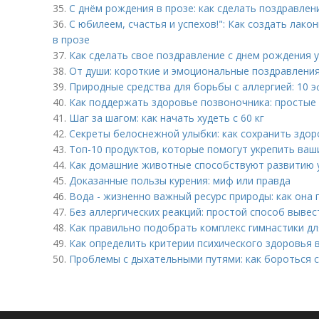
35.
С днём рождения в прозе: как сделать поздравле
36.
С юбилеем, счастья и успехов!": Как создать лак
в прозе
37.
Как сделать свое поздравление с днем рождения 
38.
От души: короткие и эмоциональные поздравлени
39.
Природные средства для борьбы с аллергией: 10 
40.
Как поддержать здоровье позвоночника: простые
41.
Шаг за шагом: как начать худеть с 60 кг
42.
Секреты белоснежной улыбки: как сохранить здор
43.
Топ-10 продуктов, которые помогут укрепить ваш
44.
Как домашние животные способствуют развитию 
45.
Доказанные пользы курения: миф или правда
46.
Вода - жизненно важный ресурс природы: как она
47.
Без аллергических реакций: простой способ вывес
48.
Как правильно подобрать комплекс гимнастики д
49.
Как определить критерии психического здоровья в
50.
Проблемы с дыхательными путями: как бороться с