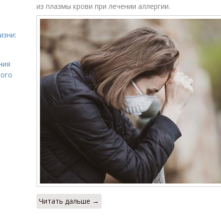
из плазмы крови при лечении аллергии.
изни:
ния
лого
Читать дальше →