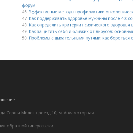
форум
46.
Эффективные методы профилактики онкологически
47.
Как поддерживать здоровье мужчины после 40: со
48.
Как определить критерии психического здоровья в
49.
Как защитить себя и близких от вирусов: основн
50.
Проблемы с дыхательными путями: как бороться с
!
лашение
да Серп и Молот проезд 10, м. Авиамоторная
ии обратной гиперссылки.