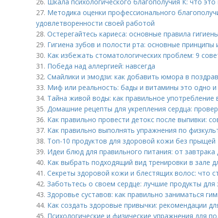
26.
Шкала психологического благополучия К: что это 
27.
Методика оценки профессионального благополучи
удовлетворенности своей работой
28.
Остерегайтесь кариеса: основные правила гигиен
29.
Гигиена зубов и полости рта: основные принципы 
30.
Как избежать стоматологических проблем: 9 сове
31.
Победа над аллергией: навсегда
32.
Смайлики и эмодзи: как добавить юмора в поздра
33.
Миф или реальность: бады и витамины это одно и
34.
Тайна живой воды: как правильное употребление 
35.
Домашние рецепты для укрепления сердца: прове
36.
Как правильно провести детокс после выпивки: с
37.
Как правильно выполнять упражнения по физкульт
38.
Топ-10 продуктов для здоровой кожи без прыщей
39.
Идеи блюд для правильного питания: от завтрака
40.
Как выбрать подходящий вид тренировки в зале д
41.
Секреты здоровой кожи и блестящих волос: что с
42.
Заботьтесь о своем сердце: лучшие продукты для
43.
Здоровье суставов: как правильно заниматься ги
44.
Как создать здоровые привычки: рекомендации дл
45.
Психологические и физические упражнения для п