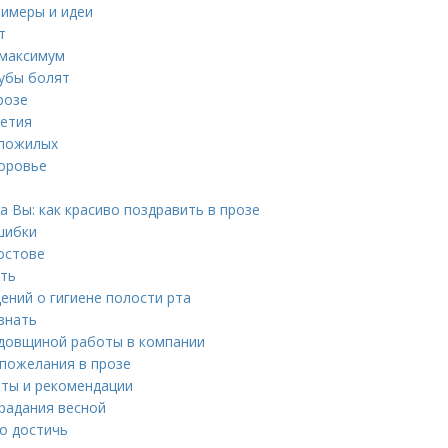
римеры и идеи
т
 максимум
зубы болят
розе
летия
 пожилых
доровье
 Вы: как красиво поздравить в прозе
шибки
остове
ать
ений о гигиене полости рта
знать
годовщиной работы в компании
 пожелания в прозе
еты и рекомендации
традания весной
го достичь