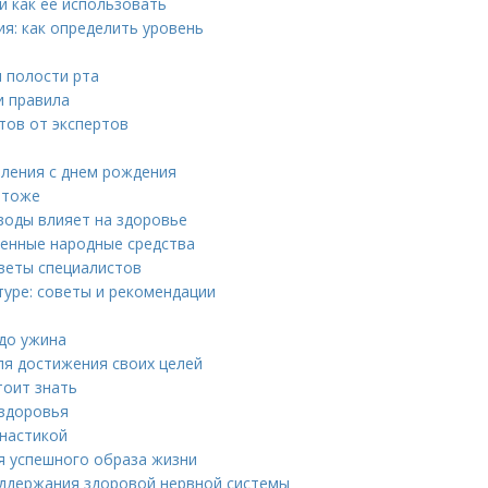
и как ее использовать
я: как определить уровень
ы полости рта
и правила
тов от экспертов
вления с днем рождения
 тоже
воды влияет на здоровье
ренные народные средства
оветы специалистов
уре: советы и рекомендации
 до ужина
ля достижения своих целей
тоит знать
 здоровья
мнастикой
я успешного образа жизни
оддержания здоровой нервной системы