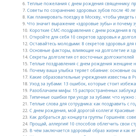
6.
Теплые пожелания с днем рождения священнику: п
7.
Советы по сохранению здоровых зубов после 40 ле
8.
Как планировать поездку в Москву, чтобы увидеть
9.
Что значит выражение «здоровые зубы» и почему 
10.
Короткие СМС-поздравления с днем рождения в п
11.
Откройте для себя 10 секретов здоровья и долго
12.
Оставайтесь молодыми: 8 секретов здоровья для
13.
Основные факторы, влияющие на долголетие и з
14.
Секреты долголетия от восточных долгожителей
15.
Теплые поздравления с днем рождения женщине на
16.
Почему ваша улыбка теряет обаяние: основные о
17.
Какие образовательные учреждения известны в Р
18.
Уход за зубами: 13 ошибок, которые стоит избеж
19.
Разоблачаем мифы: 15 распространённых заблужд
20.
Типичные ошибки при уходе за зубами: что нужно 
21.
Теплые слова для сотрудника: как поздравить с 
22.
С днем рождения, мой дорогой коллега! Красивые
23.
Как добраться до концерта группы Горшенёв: сов
24.
Прощай, аллергия! 10 способов облегчить свои с
25.
В чём заключается здоровый образ жизни и как е