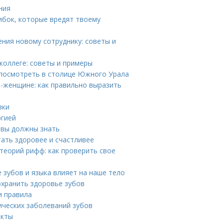
ния
ибок, которые вредят твоему
ения новому сотруднику: советы и
коллеге: советы и примеры
 посмотреть в столице Южного Урала
-женщине: как правильно выразить
вки
ргией
 вы должны знать
тать здоровее и счастливее
 теорий рифф: как проверить свое
е зубов и языка влияет на наше тело
охранить здоровье зубов
и правила
ических заболеваний зубов
акты