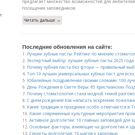
предлагает множество возможностей для любителей 
посещения заповедников.
е
Читать дальше →
Последние обновления на сайте:
1.
Лучшие зубные пасты: Рейтинг по мнению стомато
2.
Экспертный выбор: лучшие зубные пасты 2025 года
3.
Почему зубная паста без фтора — правильный выб
4.
Топ-10 лучших универсальных зубных паст для всех
5.
Юбилейные поздравления своими словами: 100 луч
6.
День Рождения в Свете Веры: 85 Христианских Поз
7.
Почему стоматология стала модной темой разгов
8.
С днем рождения! Как написать искренние пожелан
9.
Какие традиции и праздники особо отмечаются в Т
10.
Какие современные культурные мероприятия пров
11.
Активное долголетие: 10 главных заповедей для 
12.
Основные факторы, влияющие на долголетие и з
13.
Секреты долголетия: 10 шагов к здоровью