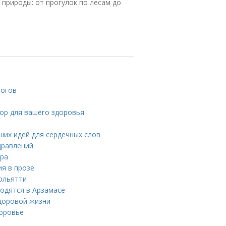
природы: от прогулок по лесам до
логов
ор для вашего здоровья
ших идей для сердечных слов
дравлений
ора
ия в прозе
ольятти
одятся в Арзамасе
здоровой жизни
доровье