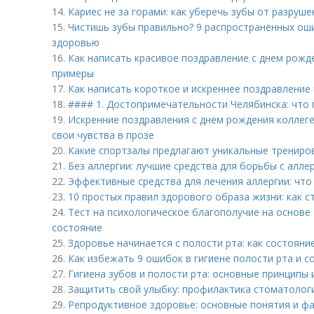
14.
Кариес не за горами: как уберечь зубы от разруше
15.
Чистишь зубы правильно? 9 распространённых ош
здоровью
16.
Как написать красивое поздравление с днем рожд
примеры
17.
Как написать короткое и искреннее поздравление 
18.
#### 1. Достопримечательности Челябинска: что
19.
Искренние поздравления с днем рождения коллеге
свои чувства в прозе
20.
Какие спортзалы предлагают уникальные трениро
21.
Без аллергии: лучшие средства для борьбы с алле
22.
Эффективные средства для лечения аллергии: что
23.
10 простых правил здорового образа жизни: как с
24.
Тест на психологическое благополучие на основе
состояние
25.
Здоровье начинается с полости рта: как состояни
26.
Как избежать 9 ошибок в гигиене полости рта и с
27.
Гигиена зубов и полости рта: основные принципы 
28.
Защитить свой улыбку: профилактика стоматолог
29.
Репродуктивное здоровье: основные понятия и ф