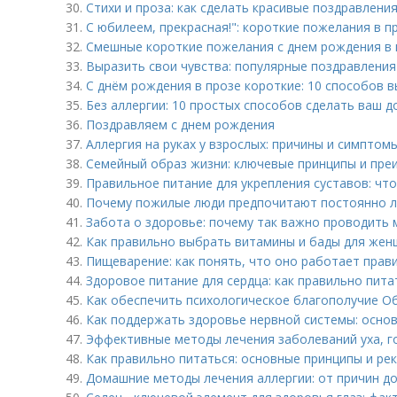
30.
Стихи и проза: как сделать красивые поздравлен
31.
С юбилеем, прекрасная!": короткие пожелания в п
32.
Смешные короткие пожелания с днем рождения в 
33.
Выразить свои чувства: популярные поздравления
34.
С днём рождения в прозе короткие: 10 способов в
35.
Без аллергии: 10 простых способов сделать ваш 
36.
Поздравляем с днем рождения
37.
Аллергия на руках у взрослых: причины и симптом
38.
Семейный образ жизни: ключевые принципы и пре
39.
Правильное питание для укрепления суставов: чт
40.
Почему пожилые люди предпочитают постоянно 
41.
Забота о здоровье: почему так важно проводить 
42.
Как правильно выбрать витамины и бады для жен
43.
Пищеварение: как понять, что оно работает прав
44.
Здоровое питание для сердца: как правильно пита
45.
Как обеспечить психологическое благополучие О
46.
Как поддержать здоровье нервной системы: осно
47.
Эффективные методы лечения заболеваний уха, го
48.
Как правильно питаться: основные принципы и ре
49.
Домашние методы лечения аллергии: от причин д