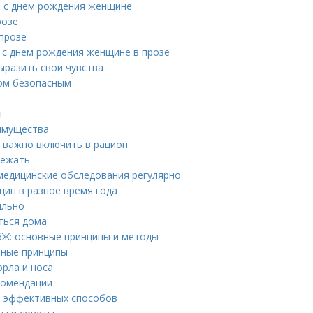
ия с днем рождения женщине
розе
прозе
 с днем рождения женщине в прозе
ыразить свои чувства
дом безопасным
ы
имущества
о важно включить в рацион
лежать
медицинские обследования регулярно
щин в разное время года
ильно
ться дома
бЖ: основные принципы и методы
вные принципы
рла и носа
комендации
о эффективных способов