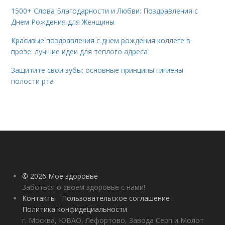
1500+ Слова Благодарности и Любви: Поздравления с
Днем Рождения для Женщины
Красивые поздравления с днем рождения коллеге в
прозе: лучшие идеи для теплого адреса
Защитите свои зубы: основные принципы гигиены
полости рта
© 2026 Мое здоровье
Заботься о своем здоровье с нами!
Контакты
Пользовательское соглашение
Политика конфидециальности
г. Москва, ЮВАО, Лефортово, Завода Серп и Молот